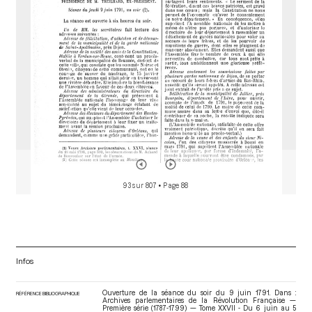
r
93 sur 807
• Page 88
Infos
Ouverture de la séance du soir du 9 juin 1791. Dans :
RÉFÉRENCE BIBLIOGRAPHIQUE
Archives parlementaires de la Révolution Française —
Première série (1787-1799) — Tome XXVII - Du 6 juin au 5