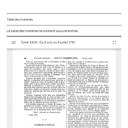
Table des matières
La table des matières ne contient aucune entrée.
V
Tome XXVII - Du 6 juin au 5 juillet 1791
i
s
u
a
l
i
s
e
u
r
M
i
r
a
d
o