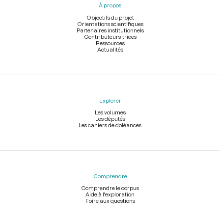
À propos
de
page
Objectifs du projet
Orientations scientifiques
Partenaires institutionnels
Contributeurs-trices
Ressources
Actualités
Explorer
Les volumes
Les députés
Les cahiers de doléances
Comprendre
Comprendre le corpus
Aide à l'exploration
Foire aux questions