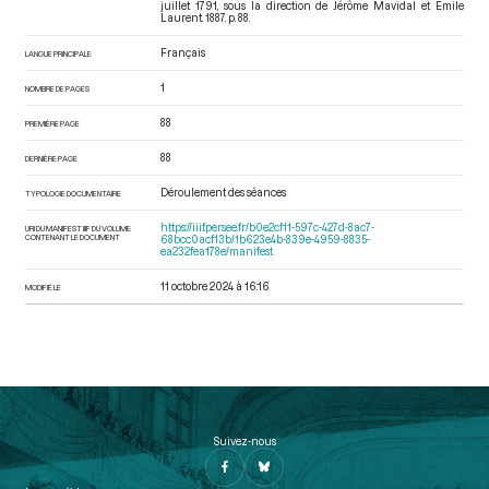
juillet 1791
, sous la direction de Jérôme Mavidal et Emile
Laurent. 1887. p. 88.
Français
LANGUE PRINCIPALE
1
NOMBRE DE PAGES
88
PREMIÈRE PAGE
88
DERNIÈRE PAGE
Déroulement des séances
TYPOLOGIE DOCUMENTAIRE
https://iiif.persee.fr/b0e2cf11-597c-427d-8ac7-
URI DU MANIFEST IIIF DU VOLUME
CONTENANT LE DOCUMENT
68bcc0acf13b/1b623e4b-839e-4959-8835-
ea232fea178e/manifest
11 octobre 2024 à 16:16
MODIFIÉ LE
Suivez-nous