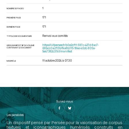
1
NOMBRE DE PAGES
171
PREMIÈRE PAGE
171
DERNIÈRE PAGE
Renvoi aux comités
TYPOLOGIE DOCUMENTAIRE
https://iiif.persee.fr/b0e2cf11-597c-427d-8ac7-
URI DU MANIFEST IIIF DU VOLUME
CONTENANT LE DOCUMENT
68bcc0acf13b/f4a8b315-184e-40dc-805a-
5e47382c3741/manifest
11 octobre 2024 à 07:30
MODIFIÉ LE
Suivez-nous
Les perséides
Un dispositif pensé par Persée pour la valorisation de corpus
textuels et iconographiques numérisés construits en