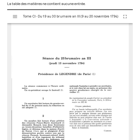
La table des matières ne contient aucune entrée.
V
Tome CI - Du 19 au 30 brumaire an III (9 au 20 novembre 1794)
i
s
u
a
l
i
s
e
u
r
M
i
r
a
d
o
r