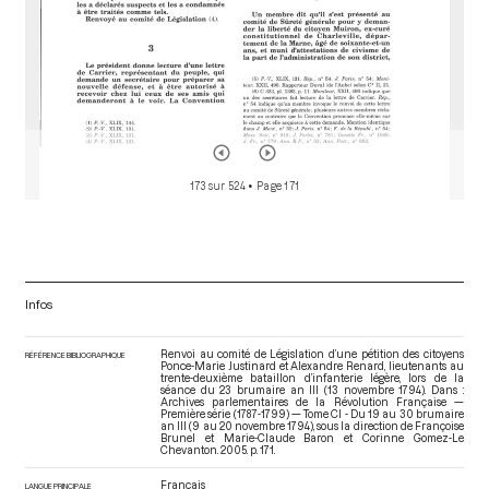
173 sur 524
• Page 171
Infos
Renvoi au comité de Législation d’une pétition des citoyens
RÉFÉRENCE BIBLIOGRAPHIQUE
Ponce-Marie Justinard et Alexandre Renard, lieutenants au
trente-deuxième bataillon d’infanterie légère, lors de la
séance du 23 brumaire an III (13 novembre 1794). Dans :
Archives parlementaires de la Révolution Française —
Première série (1787-1799) — Tome CI - Du 19 au 30 brumaire
an III (9 au 20 novembre 1794)
, sous la direction de Françoise
Brunel et Marie-Claude Baron et Corinne Gomez-Le
Chevanton. 2005. p. 171.
Français
LANGUE PRINCIPALE