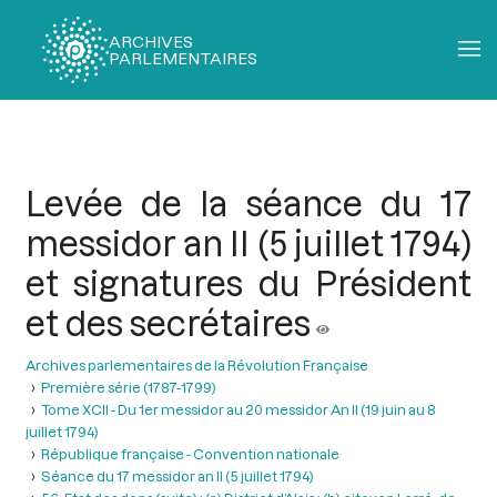
ARCHIVES
PARLEMENTAIRES
Fil
d'Ariane
Levée de la séance du 17
messidor an II (5 juillet 1794)
et signatures du Président
et des secrétaires
Archives parlementaires de la Révolution Française
Première série (1787-1799)
Tome XCII - Du 1er messidor au 20 messidor An II (19 juin au 8
juillet 1794)
République française - Convention nationale
Séance du 17 messidor an II (5 juillet 1794)