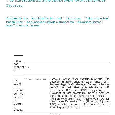
56. Etat des dons (suite) : (a) District d’Alais ; (b) citoyen Larré, de
Caudebec
Pardoux Bordas
Jean baptiste Michaud
Élie Lacoste
Philippe Constant
Joseph Briez
Jean-Jacques Régis de Cambacérès
Alexandre Besson
Louis Turreau de Linières
Table
des
matièr
Infos
es
Pardoux Bordas, Jean baptiste Michaud, Élie
RÉFÉRENCE BIBLIOGRAPHIQUE
La
Lacoste, Philippe Constant Joseph Briez, Jean-
table
Jacques Régis de Cambacérès, Alexandre Besson,
des
Louis Turreau de Linières. Levée de la séance du 17
matièr
messidor an II (5 juillet 1794) et signatures du
Président et des secrétaires. Dans : Archives
es ne
parlementaires de la Révolution Française —
contie
Première série (1787-1799) — Tome XCII - Du 1er
nt
messidor au 20 messidor An II (19 juin au 8 juillet
aucun
1794)
, sous la direction de Françoise Brunel et
e
Aline Alquier. 1980. p. 415.
entrée.