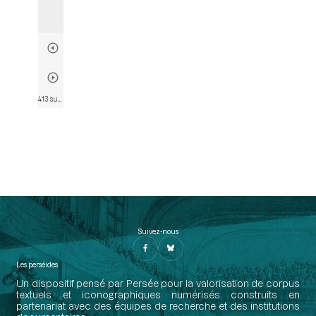
413 sur 574
• Page 415
Suivez-nous
Les perséides
Un dispositif pensé par Persée pour la valorisation de corpus
textuels et iconographiques numérisés construits en
partenariat avec des équipes de recherche et des institutions