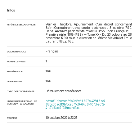
Infos
Vernier Théodore. Ajournement d'un décret concernant
RÉFÉRENCE BIBLIOGRAPHIQUE
Saint-Germain-en-Laye, lors de la séance du 31 octobre 1790.
Dans : Archives parlementaires de la Révolution Française —
Première série (1787-1799) — Tome XX - Du 23 octobre au 26
novembre 1790
, sous la direction de Jérôme Mavidal et Emile
Laurent. 1885. p. 166.
Français
LANGUE PRINCIPALE
1
NOMBRE DE PAGES
166
PREMIÈRE PAGE
166
DERNIÈRE PAGE
Déroulement des séances
TYPOLOGIE DOCUMENTAIRE
https://iiif.persee.fr/b0e2cf11-597c-427d-8ac7-
URI DU MANIFEST IIIF DU VOLUME
CONTENANT LE DOCUMENT
68bcc0acf13b/cce674c9-6436-407d-ac12-
41b7d6ed9f98/manifest
10 octobre 2024 à 23:23
MODIFIÉ LE