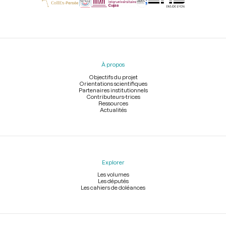
Menu
du
pied
À propos
de
page
Objectifs du projet
Orientations scientifiques
Partenaires institutionnels
Contributeurs-trices
Ressources
Actualités
Explorer
Les volumes
Les députés
Les cahiers de doléances