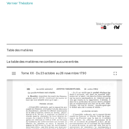
Vernier Théodore
Télécharger
Partager
Table des matières
La table des matières ne contient aucune entrée.
V
Tome XX - Du 23 octobre au 26 novembre 1790
i
s
u
a
l
i
s
e
u
r