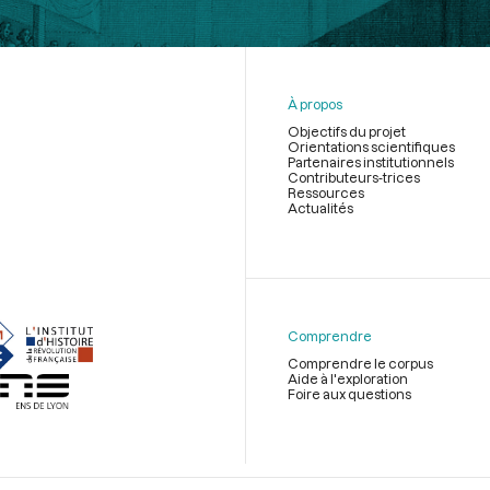
À propos
Objectifs du projet
Orientations scientifiques
Partenaires institutionnels
Contributeurs-trices
Ressources
Actualités
Menu
du
pied
de
Comprendre
page
Comprendre le corpus
Aide à l'exploration
Foire aux questions