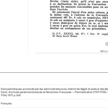
346 sur
Dons patriotiques annoncés par les administrateurs du district de Segré et produit des dépoui
Dans : Archives parlementaires de la Révolution Française — Première série (1787-1799) —
1794)
. 1971. p. 346.
Français