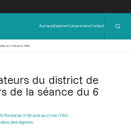
Rechercher
Menu
À propos
Explorer
Comprendre
Contact
de
l'en-
tête
al an II (25 avril 1794)
teurs du district de
ors de la séance du 6
floréal an II (18 avril au 2 mai 1794)
uilles des églises