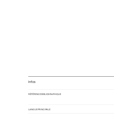
Infos
RÉFÉRENCE BIBLIOGRAPHIQUE
LANGUE PRINCIPALE