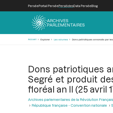
Persée
Portail Persée
Perséides
Data Persée
Blog
ARCHIVES
PARLEMENTAIRES
Fil
Accueil
Explorer
Les volumes
Dons patriotiques annoncés par les ad
d'Ariane
Dons patriotiques a
Segré et produit des
floréal an II (25 avril 
Archives parlementaires de la Révolution Françai
République française - Convention nationale
S