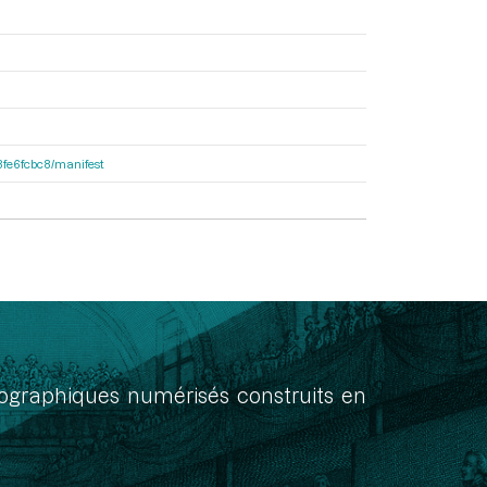
e8fe6fcbc8/manifest
onographiques numérisés construits en