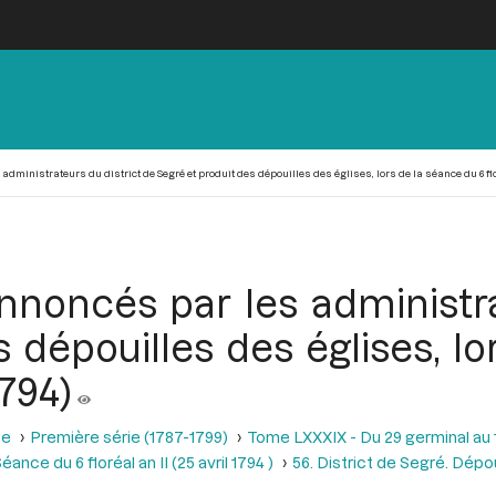
ministrateurs du district de Segré et produit des dépouilles des églises, lors de la séance du 6 floré
nnoncés par les administra
 dépouilles des églises, l
1794)
se
Première série (1787-1799)
Tome LXXXIX - Du 29 germinal au 13 
éance du 6 floréal an II (25 avril 1794 )
56. District de Segré. Dépo