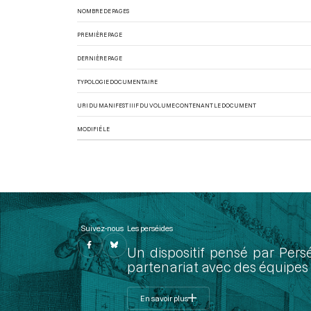
NOMBRE DE PAGES
PREMIÈRE PAGE
DERNIÈRE PAGE
TYPOLOGIE DOCUMENTAIRE
URI DU MANIFEST IIIF DU VOLUME CONTENANT LE DOCUMENT
MODIFIÉ LE
Suivez-nous
Les perséides
Un dispositif pensé par Pers
partenariat avec des équipes 
En savoir plus