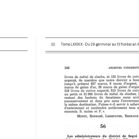
V
Tome LXXXIX - Du 29 germinal au 13 floréal an II
i
s
u
a
l
i
s
e
u
r
M
i
r
a
d