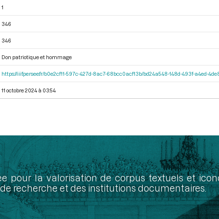
1
346
346
Don patriotique et hommage
https://iiif.persee.fr/b0e2cf11-597c-427d-8ac7-68bcc0acf13b/bd24a548-148d-493f-a4ed-4d
11 octobre 2024 à 03:54
ée pour la valorisation de corpus textuels et ic
de recherche et des institutions documentaires.