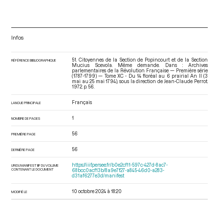
Infos
51. Citoyennes de la Section de Popincourt et de la Section
RÉFÉRENCE BIBLIOGRAPHIQUE
Mucius Scevola. Même demande. Dans : Archives
parlementaires de la Révolution Française — Première série
(1787-1799) — Tome XC - Du 14 floréal au 6 prairial An II (3
mai au 25 mai 1794)
, sous la direction de Jean-Claude Perrot.
1972. p. 56.
Français
LANGUE PRINCIPALE
1
NOMBRE DE PAGES
56
PREMIÈRE PAGE
56
DERNIÈRE PAGE
https://iiif.persee.fr/b0e2cf11-597c-427d-8ac7-
URI DU MANIFEST IIIF DU VOLUME
CONTENANT LE DOCUMENT
68bcc0acf13b/8a9e7f27-a845-46d0-a283-
d31af6277e3d/manifest
10 octobre 2024 à 18:20
MODIFIÉ LE