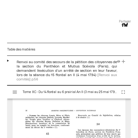
Partager
Table des matières
Renvoi au comité des secours de la pétition des citoyennes de
la section du Panthéon et Mutius Scévola (Paris), qui
demandent l’exécution d’un arrêté de section en leur faveur,
lors de la séance du 15 floréal an II (4 mai 1794)
[Renvoi aux
comités]
p.56
V
Tome XC - Du 14 floréal au 6 prairial An II (3 mai au 25 mai 1794)
i
s
u
a
l
i
s
e