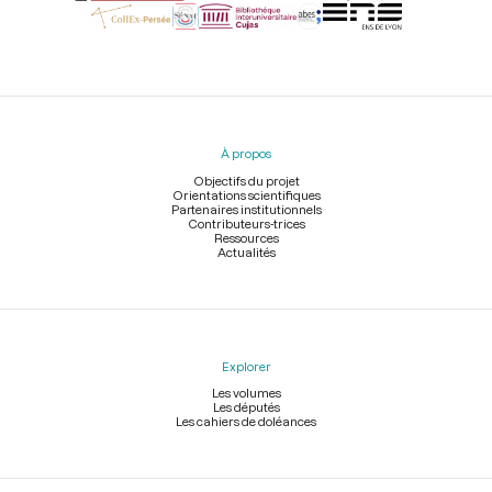
Menu
du
pied
À propos
de
page
Objectifs du projet
Orientations scientifiques
Partenaires institutionnels
Contributeurs-trices
Ressources
Actualités
Explorer
Les volumes
Les députés
Les cahiers de doléances