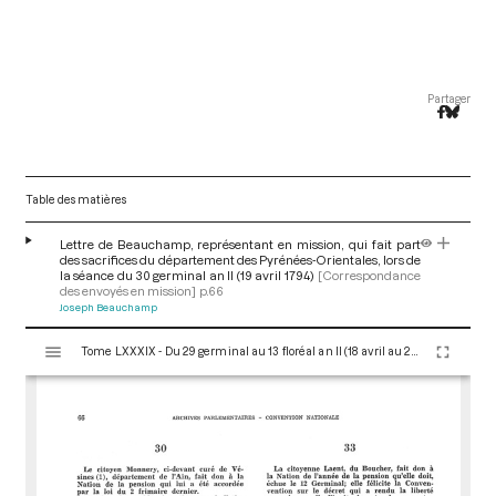
Partager
Table des matières
Lettre de Beauchamp, représentant en mission, qui fait part
des sacrifices du département des Pyrénées-Orientales, lors de
la séance du 30 germinal an II (19 avril 1794)
[Correspondance
des envoyés en mission]
p.66
Joseph Beauchamp
V
Tome LXXXIX - Du 29 germinal au 13 floréal an II (18 avril au 2 mai 1794)
i
s
u
a
l
i
s