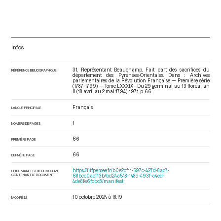
Infos
31. Représentant Beauchamp. Fait part des sacrifices du
RÉFÉRENCE BIBLIOGRAPHIQUE
département des Pyrénées-Orientales. Dans : Archives
parlementaires de la Révolution Française — Première série
(1787-1799) — Tome LXXXIX - Du 29 germinal au 13 floréal an
II (18 avril au 2 mai 1794)
. 1971. p. 66.
Français
LANGUE PRINCIPALE
1
NOMBRE DE PAGES
66
PREMIÈRE PAGE
66
DERNIÈRE PAGE
https://iiif.persee.fr/b0e2cf11-597c-427d-8ac7-
URI DU MANIFEST IIIF DU VOLUME
CONTENANT LE DOCUMENT
68bcc0acf13b/bd24a548-148d-493f-a4ed-
4de8fe6fcbc8/manifest
10 octobre 2024 à 18:19
MODIFIÉ LE