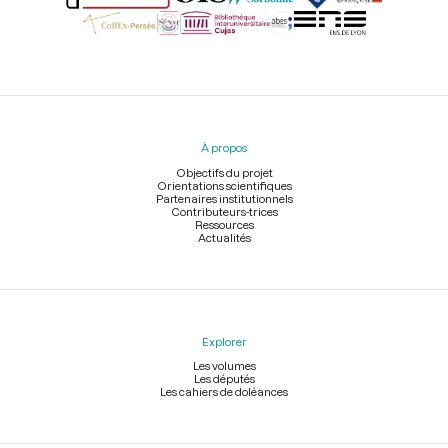
Menu
du
pied
À propos
de
page
Objectifs du projet
Orientations scientifiques
Partenaires institutionnels
Contributeurs-trices
Ressources
Actualités
Explorer
Les volumes
Les députés
Les cahiers de doléances