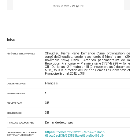
320 sur 492
• Page 318
Infos
Choudieu Pierre René. Demande d'une prolongation de
RÉFÉRENCE BIBLIOGRAPHIQUE
congé de Choudieu, lors de la séance du 9 frimaire an III (29
novembre 1794). Dans : Archives parlementaires de la
Révolution Française — Première série (1787-1799) — Tome
CII - Du 1er au 12 frimaire an III (21 novembre au 2 décembre
1794)
, sous la direction de Corinne Gomez-Le Chevanton et
Françoise Brunel. 2012. p. 318.
Français
LANGUE PRINCIPALE
1
NOMBRE DE PAGES
318
PREMIÈRE PAGE
318
DERNIÈRE PAGE
Demande de congés
TYPOLOGIE DOCUMENTAIRE
https://iiif.persee.fr/b0e2cf11-597c-427d-8ac7-
URI DU MANIFEST IIIF DU VOLUME
CONTENANT LE DOCUMENT
68bcc0acf13b/353598bc-e07b-4fbc-96b9-