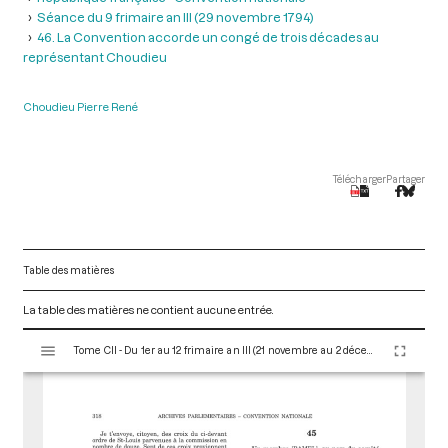
Séance du 9 frimaire an III (29 novembre 1794)
46. La Convention accorde un congé de trois décades au
représentant Choudieu
Choudieu Pierre René
Télécharger
Partager
Table des matières
La table des matières ne contient aucune entrée.
V
Tome CII - Du 1er au 12 frimaire an III (21 novembre au 2 décembre 1794)
i
s
u
a
l