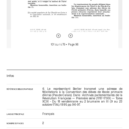
101 sur 476
• Page 96
Infos
6. Le représentant Berlier transmet une adresse de
RÉFÉRENCE BIBLIOGRAPHIQUE
félicitations à la Convention des élèves de l’école primaire
d’Arras (Pas-de-Calais). Dans : Archives parlementaires de la
Révolution Française — Première série (1787-1799) — Tome
XCIX - Du 18 vendémiaire au 2 brumaire an III (9 au 23
octobre 1794)
. 1995. pp. 96-97.
Français
LANGUE PRINCIPALE
2
NOMBRE DE PAGES