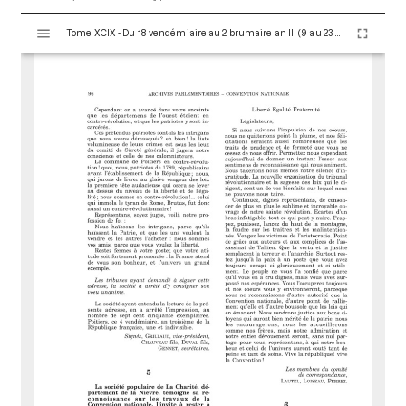
V
Tome XCIX - Du 18 vendémiaire au 2 brumaire an III (9 au 23 octobre 1794)
i
s
u
a
l
i
s
e
u
r
M
i
r
a
d
o
r