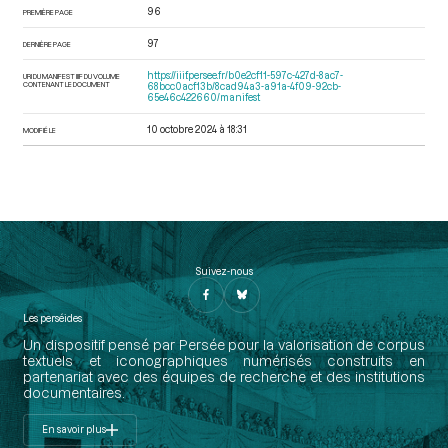
96
PREMIÈRE PAGE
97
DERNIÈRE PAGE
https://iiif.persee.fr/b0e2cf11-597c-427d-8ac7-
URI DU MANIFEST IIIF DU VOLUME
CONTENANT LE DOCUMENT
68bcc0acf13b/8cad94a3-a91a-4f09-92cb-
65e46c422660/manifest
10 octobre 2024 à 18:31
MODIFIÉ LE
Suivez-nous
Les perséides
Un dispositif pensé par Persée pour la valorisation de corpus
textuels et iconographiques numérisés construits en
partenariat avec des équipes de recherche et des institutions
documentaires.
En savoir plus