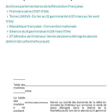
Archives parlementaires de la Révolution Française
Première série (1787-1799)
Tome LXXXVII - Du 1er au 12 germinal An II (21 mars au 1er avril
1794)
République française - Convention nationale
Séance du 8 germinal an II (28 mars 1794)
27. Ministre de l’Intérieur. Vente des biens d’émigrés dans le
district de La Rochefoucauld
Table des
matières
Infos
La table
des
Renvoi au comité des domaines de la lettre du
RÉFÉRENCE BIBLIOGRAPHIQUE
matière
ministre de l'Intérieur qui annonce la vente de
s ne
biens d'émigrés dans le district de la
contient
Rochefoucauld, lors de la séance du 8 germinal