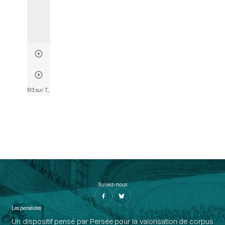
513 sur 763
• Page 512
Suivez-nous
Les perséides
Un dispositif pensé par Persée pour la valorisation de corpus