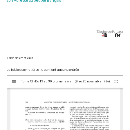
son Adresse au peuple français
Télécharger
Partager
Table des matières
La table des matières ne contient aucune entrée.
V
Tome CI - Du 19 au 30 brumaire an III (9 au 20 novembre 1794)
i
s
u
a
l
i
s
e
u