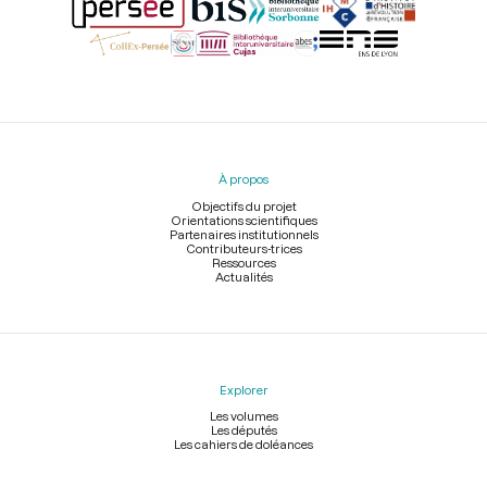
Menu
du
pied
À propos
de
page
Objectifs du projet
Orientations scientifiques
Partenaires institutionnels
Contributeurs-trices
Ressources
Actualités
Explorer
Les volumes
Les députés
Les cahiers de doléances