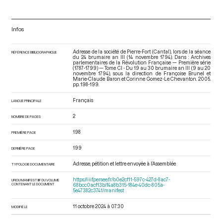
Infos
Adresse de la société de Pierre-Fort (Cantal), lors de la séance
RÉFÉRENCE BIBLIOGRAPHIQUE
du 24 brumaire an III (14 novembre 1794). Dans : Archives
parlementaires de la Révolution Française — Première série
(1787-1799) — Tome CI - Du 19 au 30 brumaire an III (9 au 20
novembre 1794)
, sous la direction de Françoise Brunel et
Marie-Claude Baron et Corinne Gomez-Le Chevanton. 2005.
pp. 198-199.
Français
LANGUE PRINCIPALE
2
NOMBRE DE PAGES
198
PREMIÈRE PAGE
199
DERNIÈRE PAGE
Adresse, pétition et lettre envoyée à l’Assemblée
TYPOLOGIE DOCUMENTAIRE
https://iiif.persee.fr/b0e2cf11-597c-427d-8ac7-
URI DU MANIFEST IIIF DU VOLUME
CONTENANT LE DOCUMENT
68bcc0acf13b/f4a8b315-184e-40dc-805a-
5e47382c3741/manifest
11 octobre 2024 à 07:30
MODIFIÉ LE