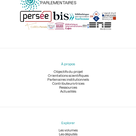
PARLEMENTAIRES
Menu
du
pied
À propos
de
page
Objectifs du projet
Orientations scientifiques
Partenaires institutionnels
Contributeurs-trices
Ressources
Actualités
Explorer
Les volumes
Les députés