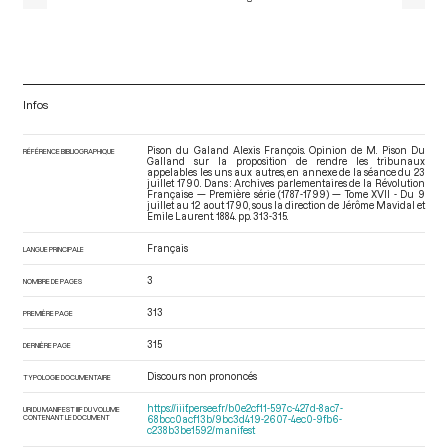
Infos
Pison du Galand Alexis François. Opinion de M. Pison Du
RÉFÉRENCE BIBLIOGRAPHIQUE
Galland sur la proposition de rendre les tribunaux
appelables les uns aux autres, en annexe de la séance du 23
juillet 1790. Dans : Archives parlementaires de la Révolution
Française — Première série (1787-1799) — Tome XVII - Du 9
juillet au 12 aout 1790
, sous la direction de Jérôme Mavidal et
Emile Laurent. 1884. pp. 313-315.
Français
LANGUE PRINCIPALE
3
NOMBRE DE PAGES
313
PREMIÈRE PAGE
315
DERNIÈRE PAGE
Discours non prononcés
TYPOLOGIE DOCUMENTAIRE
https://iiif.persee.fr/b0e2cf11-597c-427d-8ac7-
URI DU MANIFEST IIIF DU VOLUME
CONTENANT LE DOCUMENT
68bcc0acf13b/9bc3d419-2607-4ec0-9fb6-
c238b3be1592/manifest