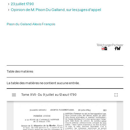
23 juillet 1790
Opinion de M. Pison Du Galland, sur les juges d'appel
Pison du Galand Alexis François
Télécharger
Partager
Table des matières
La table des matières ne contient aucune entrée.
V
Tome XVII - Du 9 juillet au 12 aout 1790
i
s
u
a
l
i
s