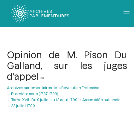
ARCHIVES
PARLEMENTAIRES
Fil
d'Ariane
Opinion de M. Pison Du
Galland, sur les juges
d'appel
Archives parlementaires de la Révolution Française
Première série (1787-1799)
Tome XVII - Du 9 juillet au 12 aout 1790
Assemblée nationale
23 juillet 1790