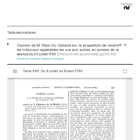
Partager
Table des matières
Opinion de M. Pison Du Galland sur la proposition de rendre
les tribunaux appelables les uns aux autres, en annexe de la
séance du 23 juillet 1790
[Discours non prononcés]
pp.313-315
Pison du Galand Alexis François
V
Tome XVII - Du 9 juillet au 12 aout 1790
i
s
u
a
l
i
s
e
u
r
M
i