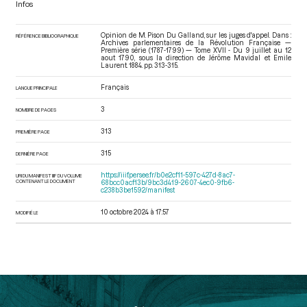
Infos
Opinion de M. Pison Du Galland, sur les juges d'appel. Dans :
RÉFÉRENCE BIBLIOGRAPHIQUE
Archives parlementaires de la Révolution Française —
Première série (1787-1799) — Tome XVII - Du 9 juillet au 12
aout 1790
, sous la direction de Jérôme Mavidal et Emile
Laurent. 1884. pp. 313-315.
Français
LANGUE PRINCIPALE
3
NOMBRE DE PAGES
313
PREMIÈRE PAGE
315
DERNIÈRE PAGE
https://iiif.persee.fr/b0e2cf11-597c-427d-8ac7-
URI DU MANIFEST IIIF DU VOLUME
CONTENANT LE DOCUMENT
68bcc0acf13b/9bc3d419-2607-4ec0-9fb6-
c238b3be1592/manifest
10 octobre 2024 à 17:57
MODIFIÉ LE