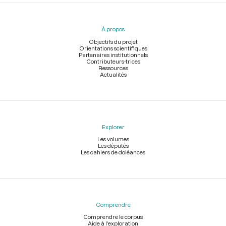
Menu
du
pied
À propos
de
page
Objectifs du projet
Orientations scientifiques
Partenaires institutionnels
Contributeurs-trices
Ressources
Actualités
Explorer
Les volumes
Les députés
Les cahiers de doléances
Comprendre
Comprendre le corpus
Aide à l'exploration