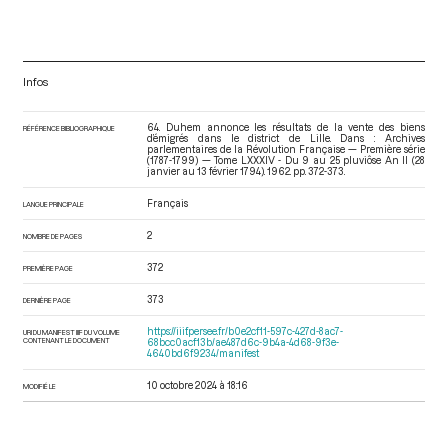
Infos
64. Duhem annonce les résultats de la vente des biens
RÉFÉRENCE BIBLIOGRAPHIQUE
d’émigrés dans le district de Lille. Dans : Archives
parlementaires de la Révolution Française — Première série
(1787-1799) — Tome LXXXIV - Du 9 au 25 pluviôse An II (28
janvier au 13 février 1794)
. 1962. pp. 372-373.
Français
LANGUE PRINCIPALE
2
NOMBRE DE PAGES
372
PREMIÈRE PAGE
373
DERNIÈRE PAGE
https://iiif.persee.fr/b0e2cf11-597c-427d-8ac7-
URI DU MANIFEST IIIF DU VOLUME
CONTENANT LE DOCUMENT
68bcc0acf13b/ae487d6c-9b4a-4d68-9f3e-
4640bd6f9234/manifest
10 octobre 2024 à 18:16
MODIFIÉ LE