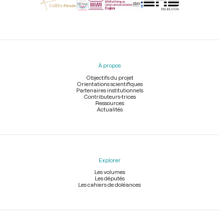
Menu
du
pied
À propos
de
page
Objectifs du projet
Orientations scientifiques
Partenaires institutionnels
Contributeurs-trices
Ressources
Actualités
Explorer
Les volumes
Les députés
Les cahiers de doléances