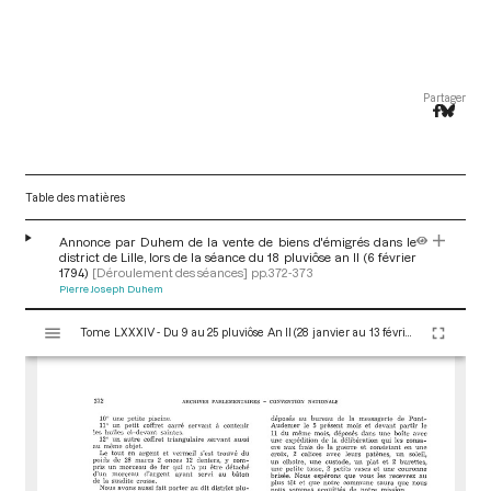
Partager
Table des matières
Annonce par Duhem de la vente de biens d'émigrés dans le
district de Lille, lors de la séance du 18 pluviôse an II (6 février
1794)
[Déroulement des séances]
pp.372-373
Pierre Joseph Duhem
V
Tome LXXXIV - Du 9 au 25 pluviôse An II (28 janvier au 13 février 1794)
i
s
u
a
l
i
s
e