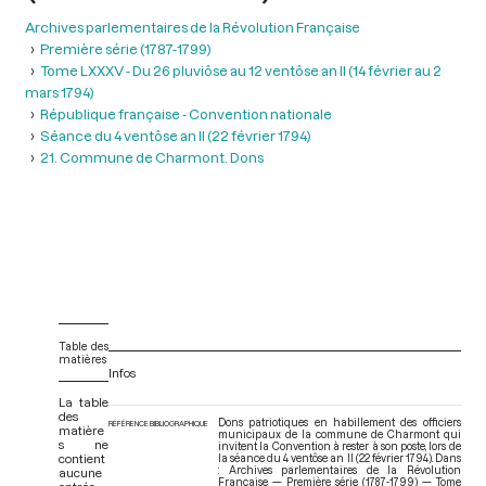
Archives parlementaires de la Révolution Française
Première série (1787-1799)
Tome LXXXV - Du 26 pluviôse au 12 ventôse an II (14 février au 2
mars 1794)
République française - Convention nationale
Séance du 4 ventôse an II (22 février 1794)
21. Commune de Charmont. Dons
Table des
matières
Infos
La table
des
Dons patriotiques en habillement des officiers
RÉFÉRENCE BIBLIOGRAPHIQUE
matière
municipaux de la commune de Charmont qui
s ne
invitent la Convention à rester à son poste, lors de
contient
la séance du 4 ventôse an II (22 février 1794). Dans
: Archives parlementaires de la Révolution
aucune
Française — Première série (1787-1799) — Tome