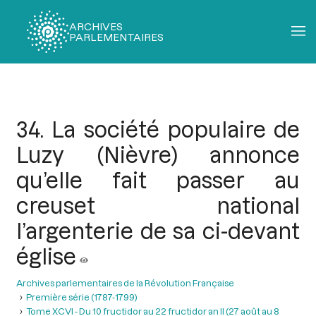
ARCHIVES
PARLEMENTAIRES
Fil
d'Ariane
34. La société populaire de
Luzy (Nièvre) annonce
qu’elle fait passer au
creuset national
l’argenterie de sa ci-devant
église
Archives parlementaires de la Révolution Française
Première série (1787-1799)
Tome XCVI - Du 10 fructidor au 22 fructidor an II (27 août au 8