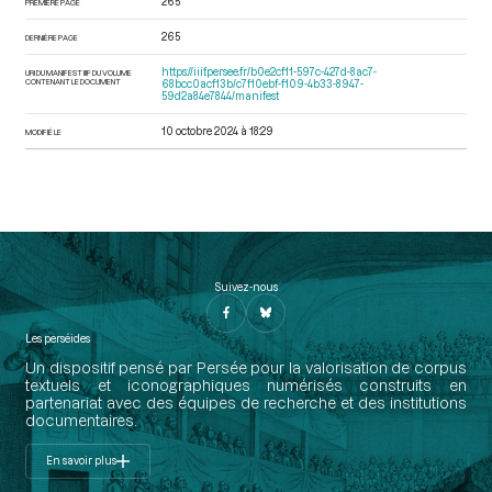
265
PREMIÈRE PAGE
265
DERNIÈRE PAGE
https://iiif.persee.fr/b0e2cf11-597c-427d-8ac7-
URI DU MANIFEST IIIF DU VOLUME
CONTENANT LE DOCUMENT
68bcc0acf13b/c7f10ebf-f109-4b33-8947-
59d2a84e7844/manifest
10 octobre 2024 à 18:29
MODIFIÉ LE
Suivez-nous
Les perséides
Un dispositif pensé par Persée pour la valorisation de corpus
textuels et iconographiques numérisés construits en
partenariat avec des équipes de recherche et des institutions
documentaires.
En savoir plus