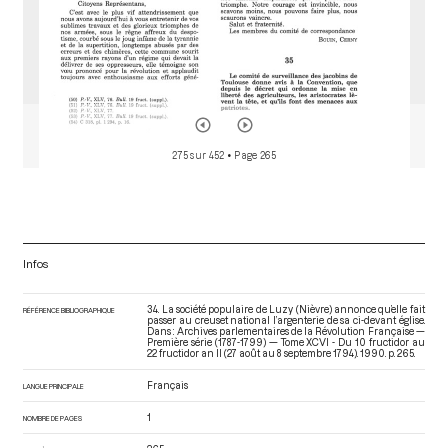
275 sur 452
• Page 265
Infos
34. La société populaire de Luzy (Nièvre) annonce qu’elle fait
RÉFÉRENCE BIBLIOGRAPHIQUE
passer au creuset national l’argenterie de sa ci-devant église.
Dans : Archives parlementaires de la Révolution Française —
Première série (1787-1799) — Tome XCVI - Du 10 fructidor au
22 fructidor an II (27 août au 8 septembre 1794)
. 1990. p. 265.
Français
LANGUE PRINCIPALE
1
NOMBRE DE PAGES