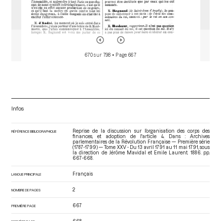
670 sur 798
• Page 667
Infos
Reprise de la discussion sur l’organisation des corps des
RÉFÉRENCE BIBLIOGRAPHIQUE
finances, et adoption de l'article 4. Dans : Archives
parlementaires de la Révolution Française — Première série
(1787-1799) — Tome XXV - Du 13 avril 1791 au 11 mai 1791
, sous
la direction de Jérôme Mavidal et Emile Laurent. 1886. pp.
667-668.
Français
LANGUE PRINCIPALE
2
NOMBRE DE PAGES
667
PREMIÈRE PAGE