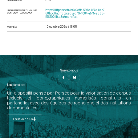
668
DERNIÈRE PAGE
https://iiif.persee.fr/b0e2cf11-597c-427d-8ac7-
URI DU MANIFEST IIIF DU VOLUME
CONTENANT LE DOCUMENT
68bcc0acf13b/cad57d79-1084-4575-9363-
f56f02114a3a/manifest
10 octobre 2024 à 18:05
MODIFIÉ LE
Suivez-nous
Les perséides
Un dispositif pensé par Persée pour la valorisation de corpus
textuels et iconographiques numérisés construits en
partenariat avec des équipes de recherche et des institutions
documentaires.
En savoir plus