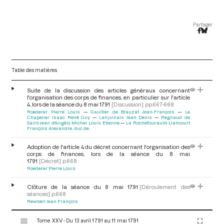
Partager
Table des matières
Suite de la discussion des articles généraux concernant
l'organisation des corps de finances, en particulier sur l'article
4, lors de la séance du 8 mai 1791
[Discussion]
pp.667-668
Roederer Pierre Louis
Gaultier de Biauzat Jean-François
Le
Chapelier Isaac René Guy
Lanjuinais Jean Denis
Regnaud de
Saint-Jean d'Angély Michel Louis Etienne
La Rochefoucauld-Liancourt
François Alexandre, duc de
Adoption de l'article 4 du décret concernant l'organisation des
corps de finances, lors de la séance du 8 mai
1791
[Décret]
p.668
Roederer Pierre Louis
Clôture de la séance du 8 mai 1791
[Déroulement des
séances]
p.668
Rewbell Jean François
V
Tome XXV - Du 13 avril 1791 au 11 mai 1791