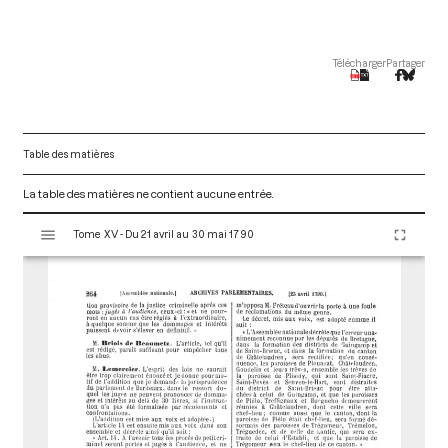
Télécharger
Partager
Table des matières
La table des matières ne contient aucune entrée.
V
Tome XV - Du 21 avril au 30 mai 1790
i
s
u
a
l
i
s
e
u
r
M