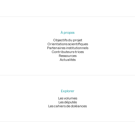
Menu
du
pied
À propos
de
page
Objectifs du projet
Orientations scientifiques
Partenaires institutionnels
Contributeurs-trices
Ressources
Actualités
Explorer
Les volumes
Les députés
Les cahiers de doléances