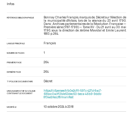
Infos
Bonnay Charles François, marquis de. Décret sur l'élection de
RÉFÉRENCE BIBLIOGRAPHIQUE
la municipalité d'Arbois, lors de la séance du 23 avril 1790.
Dans : Archives parlementaires de la Révolution Française —
Première série (1787-1799) — Tome XV - Du 21 avril au 30 mai
1790
, sous la direction de Jérôme Mavidal et Emile Laurent.
1883. p. 264.
Français
LANGUE PRINCIPALE
1
NOMBRE DE PAGES
264
PREMIÈRE PAGE
264
DERNIÈRE PAGE
Décret
TYPOLOGIE DOCUMENTAIRE
https://iiif.persee.fr/b0e2cf11-597c-427d-8ac7-
URI DU MANIFEST IIIF DU VOLUME
CONTENANT LE DOCUMENT
68bcc0acf13b/e53dec50-beca-46b9-9ddb-
8f34eb1eccf8/manifest
10 octobre 2024 à 23:18
MODIFIÉ LE