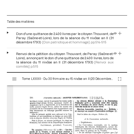
Table des matières
Don d'une quittance de 2.400 livres par le citoyen Thouvant, de
Paray (Saône-et-Loire), lors de la séance du 11 nivôse an II (31
décembre 1793)
[Don patriotique et hommage]
pp.514-515
Renvoi de la pétition du citoyen Thouvant, de Paray (Saône-et-
Loire), annonçant le don d'une quittance de 2.400 livres, lors de
la séance du 11 nivôse an II (31 décembre 1793)
[Renvoi aux
comités]
p.515
V
Tome LXXXII - Du 30 frimaire au 15 nivôse an II (20 Décembre 1793 au 4 Janvier 1794)
i
s
u
a
l
i
s
e
u
r