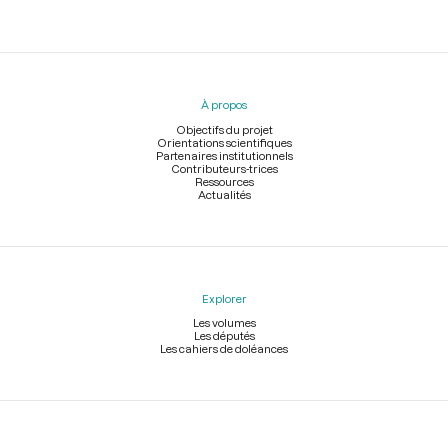
Menu
du
pied
À propos
de
page
Objectifs du projet
Orientations scientifiques
Partenaires institutionnels
Contributeurs-trices
Ressources
Actualités
Explorer
Les volumes
Les députés
Les cahiers de doléances