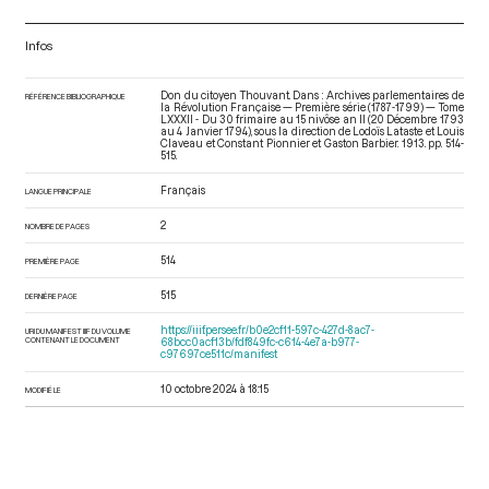
Infos
Don du citoyen Thouvant. Dans : Archives parlementaires de
RÉFÉRENCE BIBLIOGRAPHIQUE
la Révolution Française — Première série (1787-1799) — Tome
LXXXII - Du 30 frimaire au 15 nivôse an II (20 Décembre 1793
au 4 Janvier 1794)
, sous la direction de Lodoïs Lataste et Louis
Claveau et Constant Pionnier et Gaston Barbier. 1913. pp. 514-
515.
Français
LANGUE PRINCIPALE
2
NOMBRE DE PAGES
514
PREMIÈRE PAGE
515
DERNIÈRE PAGE
https://iiif.persee.fr/b0e2cf11-597c-427d-8ac7-
URI DU MANIFEST IIIF DU VOLUME
CONTENANT LE DOCUMENT
68bcc0acf13b/fdf849fc-c614-4e7a-b977-
c97697ce511c/manifest
10 octobre 2024 à 18:15
MODIFIÉ LE