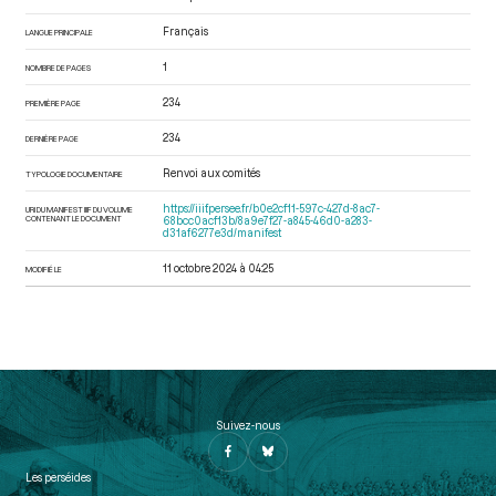
Français
LANGUE PRINCIPALE
1
NOMBRE DE PAGES
234
PREMIÈRE PAGE
234
DERNIÈRE PAGE
Renvoi aux comités
TYPOLOGIE DOCUMENTAIRE
https://iiif.persee.fr/b0e2cf11-597c-427d-8ac7-
URI DU MANIFEST IIIF DU VOLUME
CONTENANT LE DOCUMENT
68bcc0acf13b/8a9e7f27-a845-46d0-a283-
d31af6277e3d/manifest
11 octobre 2024 à 04:25
MODIFIÉ LE
Suivez-nous
Les perséides