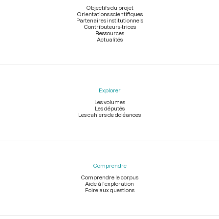
page
Objectifs du projet
Orientations scientifiques
Partenaires institutionnels
Contributeurs-trices
Ressources
Actualités
Explorer
Les volumes
Les députés
Les cahiers de doléances
Comprendre
Comprendre le corpus
Aide à l'exploration
Foire aux questions