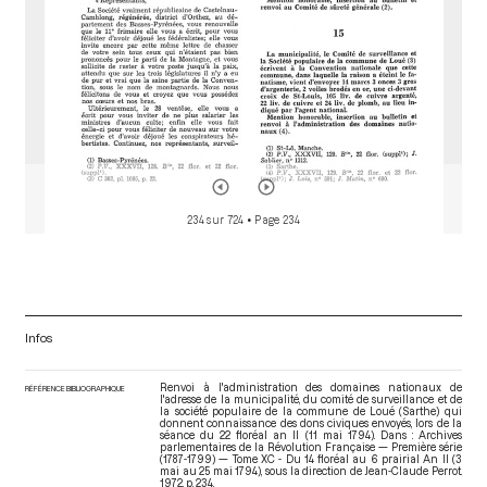
234 sur 724
• Page 234
Infos
Renvoi à l'administration des domaines nationaux de
RÉFÉRENCE BIBLIOGRAPHIQUE
l'adresse de la municipalité, du comité de surveillance et de
la société populaire de la commune de Loué (Sarthe) qui
donnent connaissance des dons civiques envoyés, lors de la
séance du 22 floréal an II (11 mai 1794). Dans : Archives
parlementaires de la Révolution Française — Première série
(1787-1799) — Tome XC - Du 14 floréal au 6 prairial An II (3
mai au 25 mai 1794)
, sous la direction de Jean-Claude Perrot.
1972. p. 234.