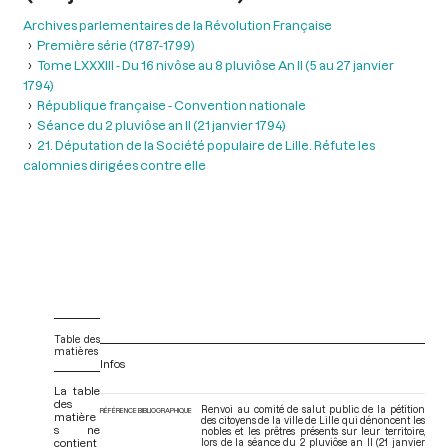
Archives parlementaires de la Révolution Française
Première série (1787-1799)
Tome LXXXIII - Du 16 nivôse au 8 pluviôse An II (5 au 27 janvier
1794)
République française - Convention nationale
Séance du 2 pluviôse an II (21 janvier 1794)
21. Députation de la Société populaire de Lille. Réfute les
calomnies dirigées contre elle
Table des
matières
Infos
La table
des
Renvoi au comité de salut public de la pétition
RÉFÉRENCE BIBLIOGRAPHIQUE
matière
des citoyens de la ville de Lille qui dénoncent les
s ne
nobles et les prêtres présents sur leur territoire,
contient
lors de la séance du 2 pluviôse an II (21 janvier