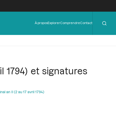
Rechercher
Menu
À propos
Explorer
Comprendre
Contact
de
l'en-
tête
l 1794) et signatures
l an II (2 au 17 avril 1794)