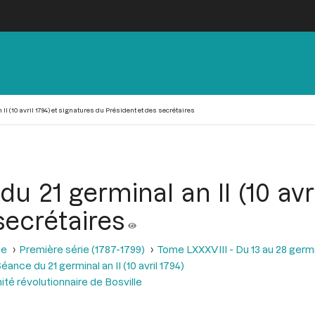
II (10 avril 1794) et signatures du Président et des secrétaires
u 21 germinal an II (10 avri
secrétaires
se
Première série (1787-1799)
Tome LXXXVIII - Du 13 au 28 germina
éance du 21 germinal an II (10 avril 1794)
mité révolutionnaire de Bosville