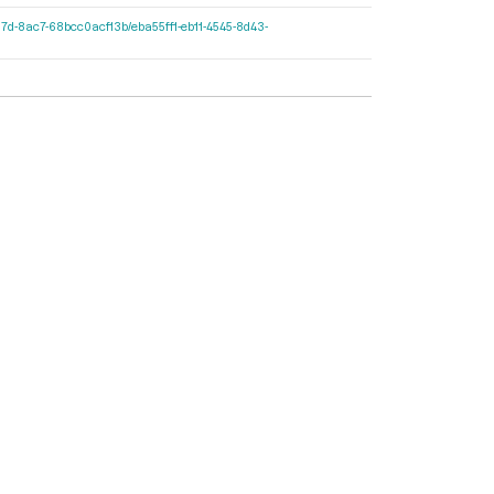
7c-427d-8ac7-68bcc0acf13b/eba55ff1-eb11-4545-8d43-