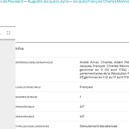
es de Peyssard
Augustin Jacques Leyris
Jacques François Charles Monno
Tome LXXXVIII - Du 13 au 28 germinal an II (2 au 17 avril 1794)
Infos
André Amar, Charles Albert Pott
RÉFÉRENCE BIBLIOGRAPHIQUE
Jacques François Charles Monnot
germinal an II (10 avril 1794) 
parlementaires de la Révolution 
28 germinal an II (2 au 17 avril 179
Français
LANGUE PRINCIPALE
1
NOMBRE DE PAGES
417
PREMIÈRE PAGE
417
DERNIÈRE PAGE
Déroulement des séances
TYPOLOGIE DOCUMENTAIRE