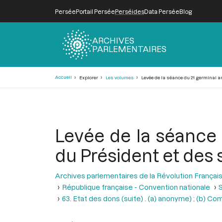
Persée
Portail Persée
Perséides
Data Persée
Blog
ARCHIVES
PARLEMENTAIRES
Fil
Accueil
Explorer
Les volumes
Levée de la séance du 21 germinal an 
d'Ariane
Levée de la séance d
du Président et des 
Archives parlementaires de la Révolution Françai
République française - Convention nationale
S
63. Etat des dons (suite) . (a) anonyme) ; (b) Co