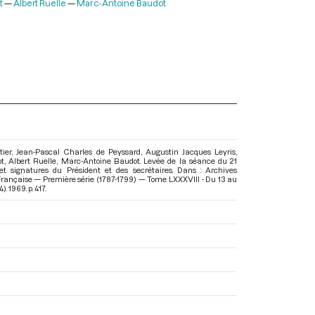
t
Albert Ruelle
Marc-Antoine Baudot
ier, Jean-Pascal Charles de Peyssard, Augustin Jacques Leyris,
, Albert Ruelle, Marc-Antoine Baudot. Levée de la séance du 21
et signatures du Président et des secrétaires. Dans : Archives
Française — Première série (1787-1799) — Tome LXXXVIII - Du 13 au
4)
. 1969. p. 417.