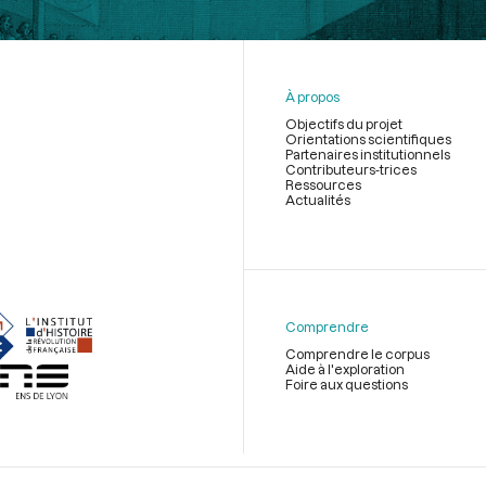
À propos
Objectifs du projet
Orientations scientifiques
Partenaires institutionnels
Contributeurs-trices
Ressources
Actualités
Menu
du
pied
de
Comprendre
page
Comprendre le corpus
Aide à l'exploration
Foire aux questions