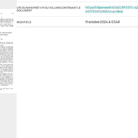
https://iiif.persee.fr/b0e2cf11-59
URI DU MANIFEST IIIF DU VOLUME CONTENANT LE
DOCUMENT
d017906149b5/manifest
11 octobre 2024 à 03:48
MODIFIÉ LE