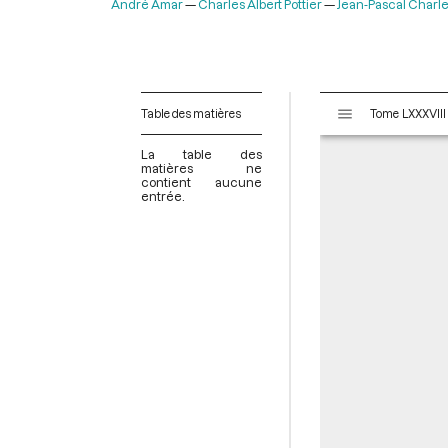
André Amar
Charles Albert Pottier
Jean-Pascal Charl
V
Table des matières
i
s
La table des
u
matières ne
contient aucune
a
entrée.
l
i
s
e
u
r
M
i
r
a
d
o