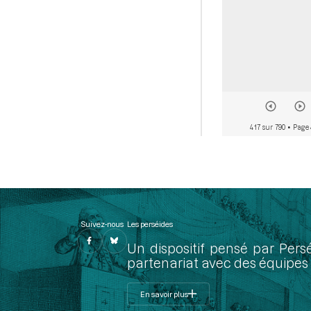
417 sur 790
• Page 
Suivez-nous
Les perséides
Un dispositif pensé par Pers
partenariat avec des équipes 
En savoir plus