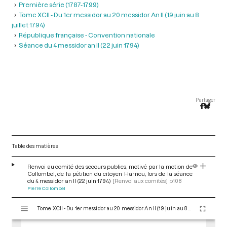
Première série (1787-1799)
Tome XCII - Du 1er messidor au 20 messidor An II (19 juin au 8
juillet 1794)
République française - Convention nationale
Séance du 4 messidor an II (22 juin 1794)
Partager
Table des matières
Renvoi au comité des secours publics, motivé par la motion de
Collombel, de la pétition du citoyen Harnou, lors de la séance
du 4 messidor an II (22 juin 1794)
[Renvoi aux comités]
p.108
Pierre Collombel
V
Tome XCII - Du 1er messidor au 20 messidor An II (19 juin au 8 juillet 1794)
i
s