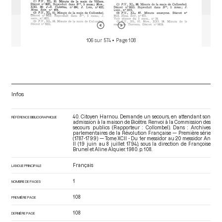
106 sur 574
• Page 108
Infos
40. Citoyen Harnou. Demande un secours, en attendant son
RÉFÉRENCE BIBLIOGRAPHIQUE
admission à la maison de Bicêtre. Renvoi à la Commission des
secours publics (Rapporteur : Collombel). Dans : Archives
parlementaires de la Révolution Française — Première série
(1787-1799) — Tome XCII - Du 1er messidor au 20 messidor An
II (19 juin au 8 juillet 1794)
, sous la direction de Françoise
Brunel et Aline Alquier. 1980. p. 108.
Français
LANGUE PRINCIPALE
1
NOMBRE DE PAGES
108
PREMIÈRE PAGE
108
DERNIÈRE PAGE