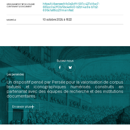
https://iiif.persee.fr/b0e2cf11-597c-427d-8ac7-
URI DU MANIFEST IIIF DU VOLUME
CONTENANT LE DOCUMENT
68bcc0acf13b/5bc4e6d3-b2b1-4a9a-b7b2-
69541a88cc21/manifest
10 octobre 2024 à 18:22
MODIFIÉ LE
Suivez-nous
Les perséides
Un dispositif pensé par Persée pour la valorisation de corpus
textuels et iconographiques numérisés construits en
partenariat avec des équipes de recherche et des institutions
documentaires.
En savoir plus