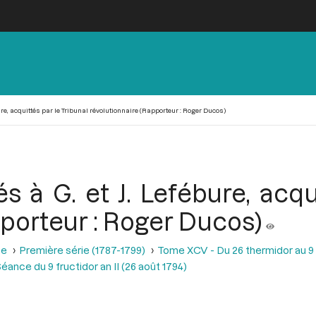
ure, acquittés par le Tribunal révolutionnaire (Rapporteur : Roger Ducos)
 à G. et J. Lefébure, acqu
pporteur : Roger Ducos)
se
Première série (1787-1799)
Tome XCV - Du 26 thermidor au 9 fr
éance du 9 fructidor an II (26 août 1794)