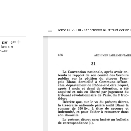
V
Tome XCV - Du 26 thermidor au 9 fructidor an II
i
s
 par le
u
 lors de
a
p.486
l
i
s
e
u
r
M
i
r
a
d
o