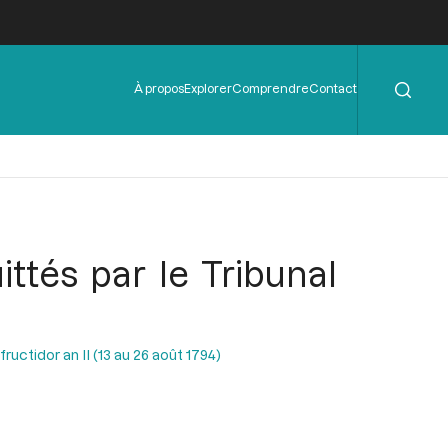
Rechercher
Menu
À propos
Explorer
Comprendre
Contact
de
l'en-
tête
ittés par le Tribunal
uctidor an II (13 au 26 août 1794)