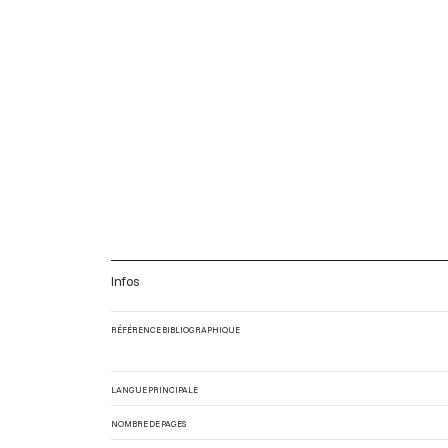
Infos
RÉFÉRENCE BIBLIOGRAPHIQUE
LANGUE PRINCIPALE
NOMBRE DE PAGES