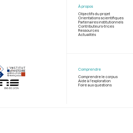
À propos
Objectifs du projet
Orientations scientifiques
Partenaires institutionnels
Contributeurs-trices
Ressources
Actualités
Menu
du
pied
de
Comprendre
page
Comprendre le corpus
Aide à l'exploration
Foire aux questions