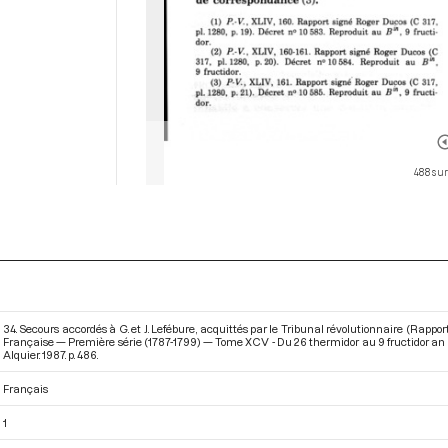
488 sur
34. Secours accordés à G. et J. Lefébure, acquittés par le Tribunal révolutionnaire (Rappo
Française — Première série (1787-1799) — Tome XCV - Du 26 thermidor au 9 fructidor an I
Alquier. 1987. p. 486.
Français
1