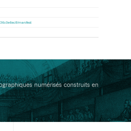
6b136c0e6ec8/manifest
onographiques numérisés construits en