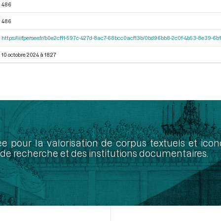
486
486
https://iiif.persee.fr/b0e2cf11-597c-427d-8ac7-68bcc0acf13b/0bd96bb8-2c0f-4b53-8e39-
10 octobre 2024 à 18:27
ée pour la valorisation de corpus textuels et ic
de recherche et des institutions documentaires.