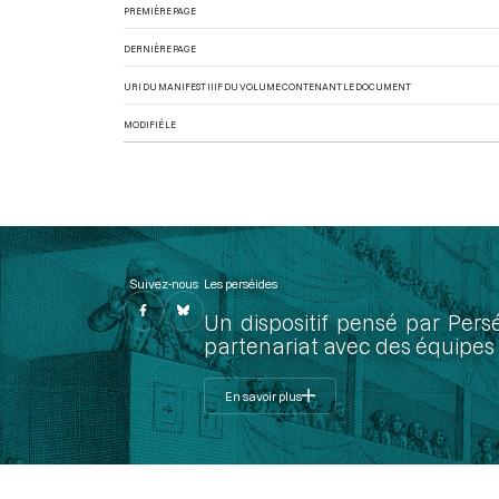
PREMIÈRE PAGE
DERNIÈRE PAGE
URI DU MANIFEST IIIF DU VOLUME CONTENANT LE DOCUMENT
MODIFIÉ LE
Suivez-nous
Les perséides
Un dispositif pensé par Pers
partenariat avec des équipes 
En savoir plus