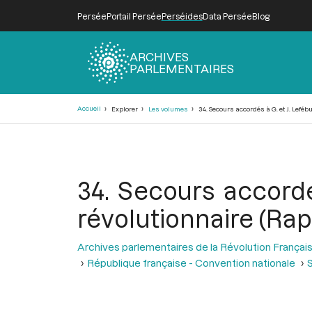
Persée
Portail Persée
Perséides
Data Persée
Blog
ARCHIVES
PARLEMENTAIRES
Fil
Accueil
Explorer
Les volumes
34. Secours accordés à G. et J. Leféb
d'Ariane
34. Secours accordés
révolutionnaire (Ra
Archives parlementaires de la Révolution Françai
République française - Convention nationale
S