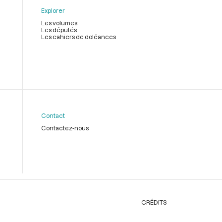
Explorer
Les volumes
Les députés
Les cahiers de doléances
Contact
Contactez-nous
CRÉDITS