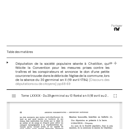
Partager
Table des matières
Députation de la société populaire séante à Chatillon, qui
félicite la Convention pour les mesures prises contre les
traîtres et les conspirateurs et annonce le don d'une petite
couronne trouvée dans le débris de l'église de la commune, lors
de la séance du 30 germinal an II (19 avril 1794)
[Discours des
députations ou de citoyens]
pp.68-69
V
Tome LXXXIX - Du 29 germinal au 13 floréal an II (18 avril au 2 mai 1794)
i
s
u
a
l
i