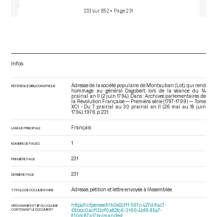
233 sur 852
• Page 231
Infos
Adresse de la société populaire de Montauban (Lot), qui rend
RÉFÉRENCE BIBLIOGRAPHIQUE
hommage au général Dagobert, lors de la séance du 14
prairial an II (2 juin 1794). Dans : Archives parlementaires de
la Révolution Française — Première série (1787-1799) — Tome
XCI - Du 7 prairial au 30 prairial an II (26 mai au 18 juin
1794)
. 1976. p. 231.
Français
LANGUE PRINCIPALE
1
NOMBRE DE PAGES
231
PREMIÈRE PAGE
231
DERNIÈRE PAGE
Adresse, pétition et lettre envoyée à l’Assemblée
TYPOLOGIE DOCUMENTAIRE
https://iiif.persee.fr/b0e2cf11-597c-427d-8ac7-
URI DU MANIFEST IIIF DU VOLUME
CONTENANT LE DOCUMENT
68bcc0acf13b/f0a82fc6-3166-4bf6-85a7-
810dc87a17bc/manifest