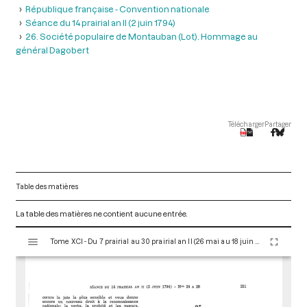
République française - Convention nationale
Séance du 14 prairial an II (2 juin 1794)
26. Société populaire de Montauban (Lot). Hommage au
général Dagobert
Télécharger
Partager
Table des matières
La table des matières ne contient aucune entrée.
V
Tome XCI - Du 7 prairial au 30 prairial an II (26 mai au 18 juin 1794)
i
s
u
a
l