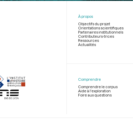
À propos
Objectifs du projet
Orientations scientifiques
Partenaires institutionnels
Contributeurs-trices
Ressources
Actualités
Menu
du
pied
de
Comprendre
page
Comprendre le corpus
Aide à l'exploration
Foire aux questions