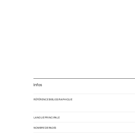
Infos
RÉFÉRENCE BIBLIOGRAPHIQUE
LANGUE PRINCIPALE
NOMBRE DE PAGES