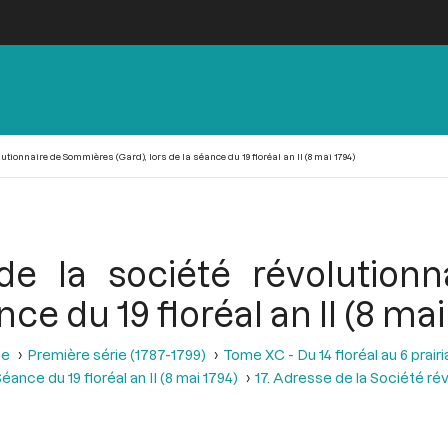
utionnaire de Sommières (Gard), lors de la séance du 19 floréal an II (8 mai 1794)
de la société révolutio
nce du 19 floréal an II (8 mai
se
Première série (1787-1799)
Tome XC - Du 14 floréal au 6 prairia
éance du 19 floréal an II (8 mai 1794)
17. Adresse de la Société r