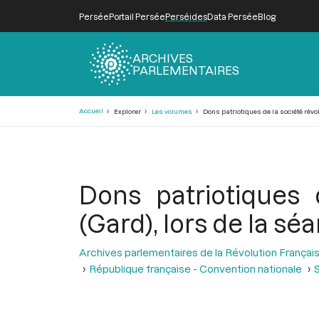
Persée
Portail Persée
Perséides
Data Persée
Blog
ARCHIVES
PARLEMENTAIRES
Fil
Accueil
Explorer
Les volumes
Dons patriotiques de la société révol
d'Ariane
Dons patriotiques 
(Gard), lors de la séa
Archives parlementaires de la Révolution Françai
République française - Convention nationale
S