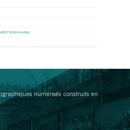
31af6277e3d/manifest
onographiques numérisés construits en