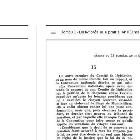
V
Tome XC - Du 14 floréal au 6 prairial An II (3 ma
i
s
u
a
l
i
s
e
u
r
M
i
r
a
d
o