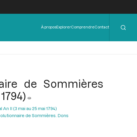
Rechercher
Menu
À propos
Explorer
Comprendre
Contact
de
l'en-
tête
nnaire de Sommières
 1794)
l An II (3 mai au 25 mai 1794)
évolutionnaire de Sommières. Dons