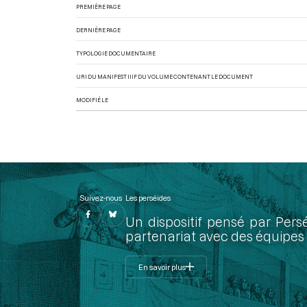
PREMIÈRE PAGE
DERNIÈRE PAGE
TYPOLOGIE DOCUMENTAIRE
URI DU MANIFEST IIIF DU VOLUME CONTENANT LE DOCUMENT
MODIFIÉ LE
Suivez-nous
Les perséides
Un dispositif pensé par Pers
partenariat avec des équipes 
En savoir plus