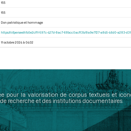
155
155
Don patriotique et hommage
https://iiif.persee.fr/b0e2cf11-597c-427d-8ac7-68bcc0acf13b/8a9e7f27-a845-46d0-a283-d
11 octobre 2024 à 04:02
ée pour la valorisation de corpus textuels et ic
de recherche et des institutions documentaires.