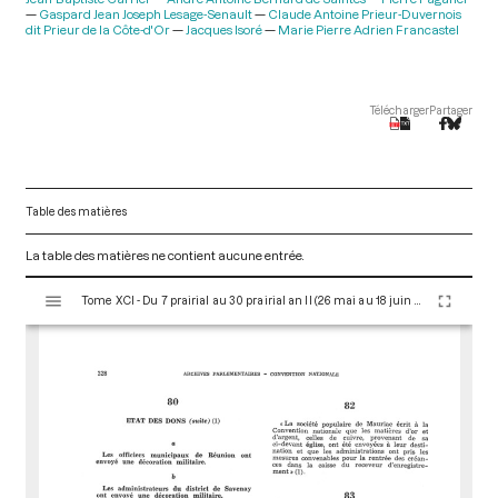
Gaspard Jean Joseph Lesage-Senault
Claude Antoine Prieur-Duvernois
dit Prieur de la Côte-d'Or
Jacques Isoré
Marie Pierre Adrien Francastel
Télécharger
Partager
Table des matières
La table des matières ne contient aucune entrée.
V
Tome XCI - Du 7 prairial au 30 prairial an II (26 mai au 18 juin 1794)
i
s
u
a
l
i
s
e
u