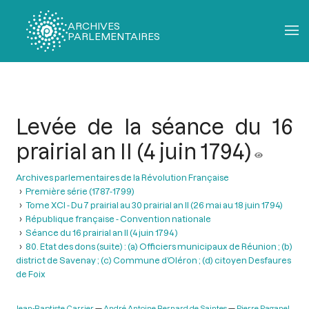
ARCHIVES
PARLEMENTAIRES
Fil
d'Ariane
Levée de la séance du 16
prairial an II (4 juin 1794)
Archives parlementaires de la Révolution Française
Première série (1787-1799)
Tome XCI - Du 7 prairial au 30 prairial an II (26 mai au 18 juin 1794)
République française - Convention nationale
Séance du 16 prairial an II (4 juin 1794 )
80. Etat des dons (suite) : (a) Officiers municipaux de Réunion ; (b)
district de Savenay ; (c) Commune d’Oléron ; (d) citoyen Desfaures
de Foix
Jean-Baptiste Carrier
André Antoine Bernard de Saintes
Pierre Paganel