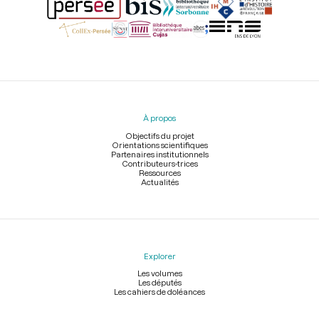
Menu
du
pied
À propos
de
page
Objectifs du projet
Orientations scientifiques
Partenaires institutionnels
Contributeurs-trices
Ressources
Actualités
Explorer
Les volumes
Les députés
Les cahiers de doléances