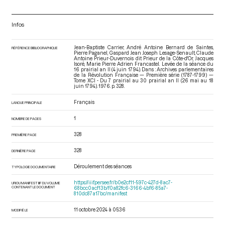
Infos
Jean-Baptiste Carrier, André Antoine Bernard de Saintes,
RÉFÉRENCE BIBLIOGRAPHIQUE
Pierre Paganel, Gaspard Jean Joseph Lesage-Senault, Claude
Antoine Prieur-Duvernois dit Prieur de la Côte-d'Or, Jacques
Isoré, Marie Pierre Adrien Francastel. Levée de la séance du
16 prairial an II (4 juin 1794). Dans : Archives parlementaires
de la Révolution Française — Première série (1787-1799) —
Tome XCI - Du 7 prairial au 30 prairial an II (26 mai au 18
juin 1794)
. 1976. p. 328.
Français
LANGUE PRINCIPALE
1
NOMBRE DE PAGES
328
PREMIÈRE PAGE
328
DERNIÈRE PAGE
Déroulement des séances
TYPOLOGIE DOCUMENTAIRE
https://iiif.persee.fr/b0e2cf11-597c-427d-8ac7-
URI DU MANIFEST IIIF DU VOLUME
CONTENANT LE DOCUMENT
68bcc0acf13b/f0a82fc6-3166-4bf6-85a7-
810dc87a17bc/manifest
11 octobre 2024 à 05:36
MODIFIÉ LE