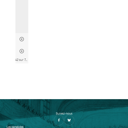
42 sur 790
• Page 42
Suivez-nous
Les perséides