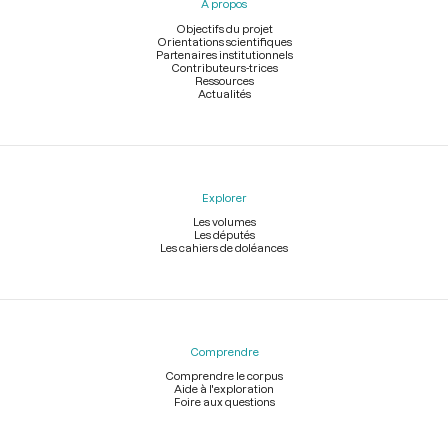
À propos
de
page
Objectifs du projet
Orientations scientifiques
Partenaires institutionnels
Contributeurs-trices
Ressources
Actualités
Explorer
Les volumes
Les députés
Les cahiers de doléances
Comprendre
Comprendre le corpus
Aide à l'exploration
Foire aux questions