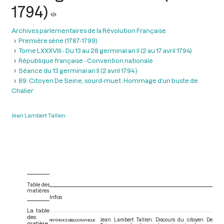
1794)
Archives parlementaires de la Révolution Française
Première série (1787-1799)
Tome LXXXVIII - Du 13 au 28 germinal an II (2 au 17 avril 1794)
République française - Convention nationale
Séance du 13 germinal an II (2 avril 1794 )
89. Citoyen De Seine, sourd-muet. Hommage d’un buste de
Chalier
Jean Lambert Tallien
Table des
matières
Infos
La table
des
Jean Lambert Tallien. Discours du citoyen De
RÉFÉRENCE BIBLIOGRAPHIQUE
matière