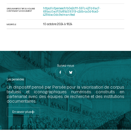
https://iiif.persee.fr/b0e2cf11-597c-427d-8ac7-
URI DU MANIFEST IIIF DU VOLUME
CONTENANT LE DOCUMENT
68bcc0acf13b/85d39319-c2db-4a3d-8ce3-
4251dac0dc9e/manifest
10 octobre 2024 à 18:24
MODIFIÉ LE
Suivez-nous
Les perséides
Un dispositif pensé par Persée pour la valorisation de corpus
textuels et iconographiques numérisés construits en
partenariat avec des équipes de recherche et des institutions
documentaires.
En savoir plus