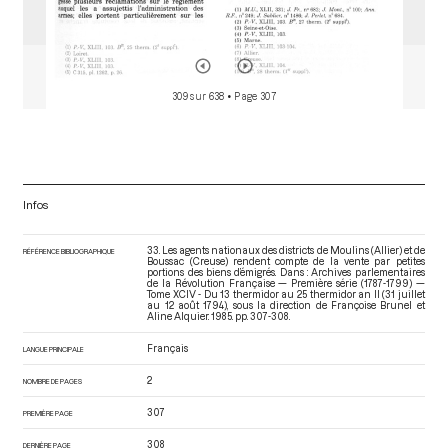
309 sur 638
• Page 307
Infos
33. Les agents nationaux des districts de Moulins (Allier) et de
RÉFÉRENCE BIBLIOGRAPHIQUE
Boussac (Creuse) rendent compte de la vente par petites
portions des biens d’émigrés. Dans : Archives parlementaires
de la Révolution Française — Première série (1787-1799) —
Tome XCIV - Du 13 thermidor au 25 thermidor an II (31 juillet
au 12 août 1794)
, sous la direction de Françoise Brunel et
Aline Alquier. 1985. pp. 307-308.
Français
LANGUE PRINCIPALE
2
NOMBRE DE PAGES
307
PREMIÈRE PAGE
308
DERNIÈRE PAGE