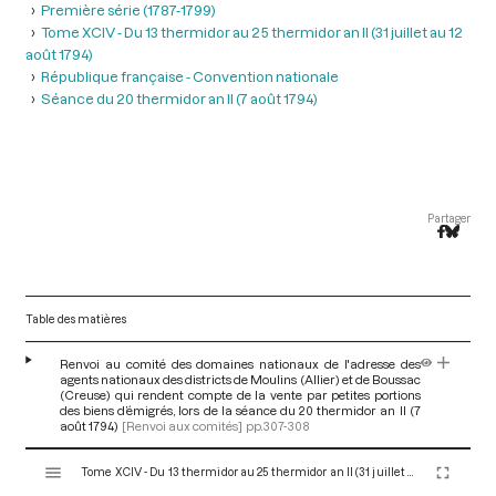
Première série (1787-1799)
Tome XCIV - Du 13 thermidor au 25 thermidor an II (31 juillet au 12
août 1794)
République française - Convention nationale
Séance du 20 thermidor an II (7 août 1794)
Partager
Table des matières
Renvoi au comité des domaines nationaux de l'adresse des
agents nationaux des districts de Moulins (Allier) et de Boussac
(Creuse) qui rendent compte de la vente par petites portions
des biens d’émigrés, lors de la séance du 20 thermidor an II (7
août 1794)
[Renvoi aux comités]
pp.307-308
V
Tome XCIV - Du 13 thermidor au 25 thermidor an II (31 juillet au 12 août 1794)
i