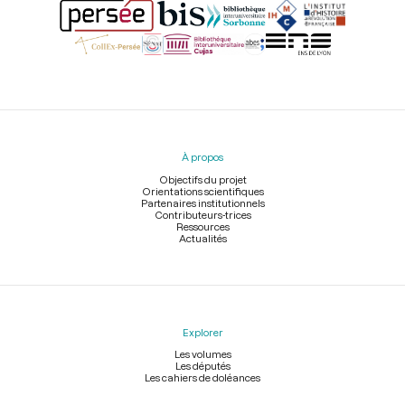
Menu
du
pied
À propos
de
page
Objectifs du projet
Orientations scientifiques
Partenaires institutionnels
Contributeurs-trices
Ressources
Actualités
Explorer
Les volumes
Les députés
Les cahiers de doléances