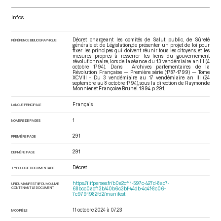
Infos
Décret chargeant les comités de Salut public, de Sûreté
RÉFÉRENCE BIBLIOGRAPHIQUE
générale et de Législation,de présenter un projet de loi pour
fixer les principes qui doivent réunir tous les citoyens, et les
mesures propres à resserrer les liens du gouvernement
révolutionnaire, lors de la séance du 13 vendémiaire an III (4
octobre 1794). Dans : Archives parlementaires de la
Révolution Française — Première série (1787-1799) — Tome
XCVIII - Du 3 vendémiaire au 17 vendémiaire an III (24
septembre au 8 octobre 1794)
, sous la direction de Raymonde
Monnier et Françoise Brunel. 1994. p. 291.
Français
LANGUE PRINCIPALE
1
NOMBRE DE PAGES
291
PREMIÈRE PAGE
291
DERNIÈRE PAGE
Décret
TYPOLOGIE DOCUMENTAIRE
https://iiif.persee.fr/b0e2cf11-597c-427d-8ac7-
URI DU MANIFEST IIIF DU VOLUME
CONTENANT LE DOCUMENT
68bcc0acf13b/40b6c3bf-44db-4c4f-8c06-
7c9791982fd2/manifest
11 octobre 2024 à 07:23
MODIFIÉ LE