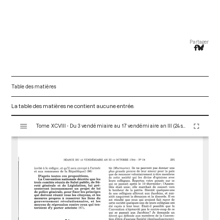
Partager
Table des matières
La table des matières ne contient aucune entrée.
V
Tome XCVIII - Du 3 vendémiaire au 17 vendémiaire an III (24 septembre au 8 octobre 1794)
i
s
u
a
l
i
s
e
u
r