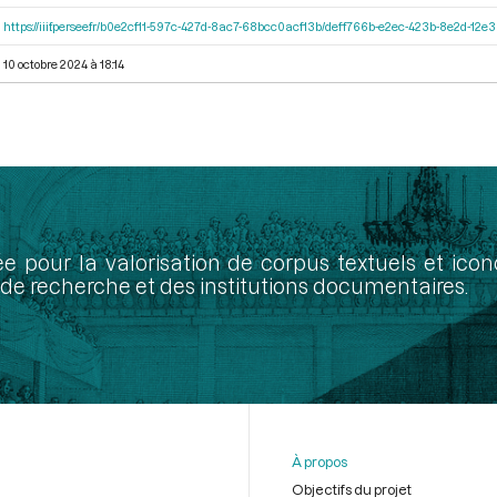
https://iiif.persee.fr/b0e2cf11-597c-427d-8ac7-68bcc0acf13b/deff766b-e2ec-423b-8e2d-1
10 octobre 2024 à 18:14
ée pour la valorisation de corpus textuels et ic
de recherche et des institutions documentaires.
À propos
Objectifs du projet