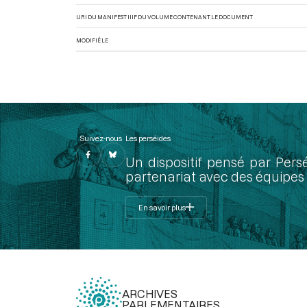
URI DU MANIFEST IIIF DU VOLUME CONTENANT LE DOCUMENT
MODIFIÉ LE
Suivez-nous
Les perséides
Un dispositif pensé par Pers
partenariat avec des équipes 
En savoir plus
ARCHIVES
PARLEMENTAIRES