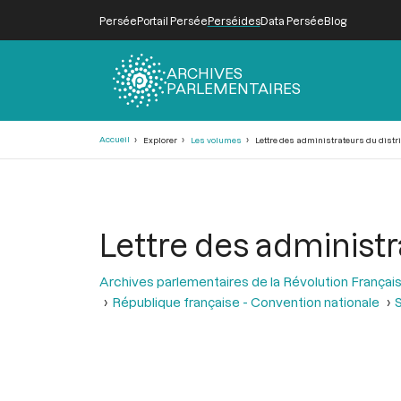
Persée
Portail Persée
Perséides
Data Persée
Blog
ARCHIVES
PARLEMENTAIRES
Fil
Accueil
Explorer
Les volumes
Lettre des administrateurs du distri
d'Ariane
Lettre des administr
Archives parlementaires de la Révolution Françai
République française - Convention nationale
S