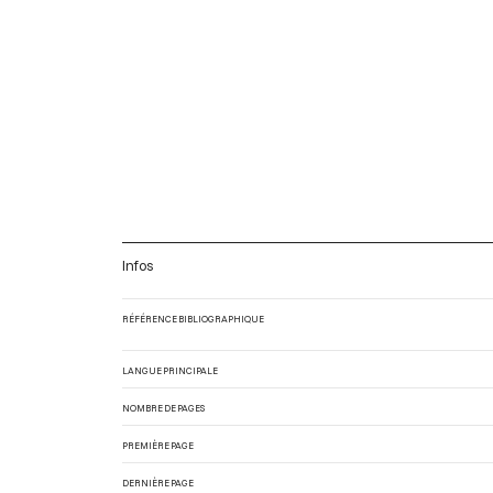
Infos
RÉFÉRENCE BIBLIOGRAPHIQUE
LANGUE PRINCIPALE
NOMBRE DE PAGES
PREMIÈRE PAGE
DERNIÈRE PAGE