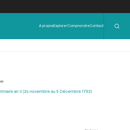
Rechercher
Menu
À propos
Explorer
Comprendre
Contact
de
l'en-
tête
Frimaire an II (24 novembre au 5 Décembre 1793)