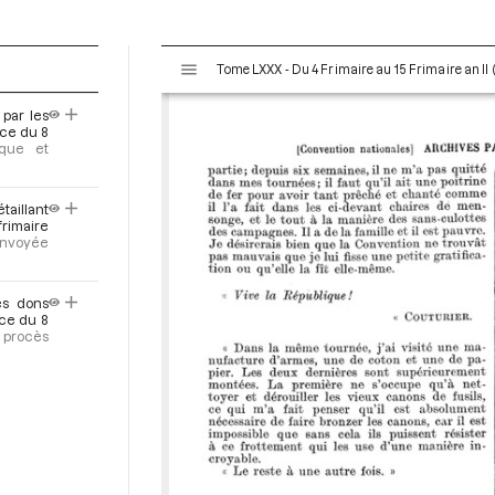
V
Tome LXXX - Du 4 Frimaire au 15 Frimaire an I
i
s
 par les
u
nce du 8
a
ique et
l
i
taillant
s
frimaire
e
 envoyée
u
r
les dons
M
nce du 8
i
u procès
r
a
d
o
r