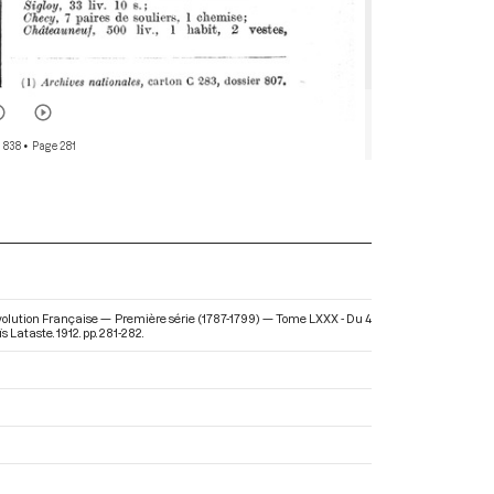
 838
• Page 281
évolution Française — Première série (1787-1799) — Tome LXXX - Du 4
ïs Lataste. 1912. pp. 281-282.