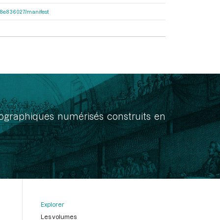
2e38e836027/manifest
onographiques numérisés construits en
Explorer
Les volumes