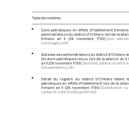
Table des matières
Dons patriotiques en effets d'habillement transmis
administrateurs du district d'Orléans, lors de la séa
frimaire an II (28 novembre 1793)
[Don patriot
hommage]
p.281
Adresse des administrateurs du district d'Orléans dé
les dons patriotiques reçus, lors de la séance du 8 
an II (28 novembre 1793)
[Adresse, pétition et lettre
à l’Assemblée]
p.281
Extrait du registre du district d'Orléans listant 
patriotiques en effets d'habillement, lors de la séa
frimaire an II (28 novembre 1793)
[Délibération o
verbal de collectivité]
pp.281-282