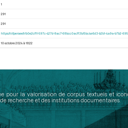
1
291
291
https://iiif.persee.fr/b0e2cf11-597c-427d-8ac7-68bcc0acf13b/5bc4e6d3-b2b1-4a9a-b7b2-6
10 octobre 2024 à 18:22
ée pour la valorisation de corpus textuels et ic
de recherche et des institutions documentaires.