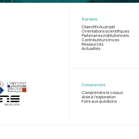
À propos
Objectifs du projet
Orientations scientifiques
Partenaires institutionnels
Contributeurs-trices
Ressources
Actualités
Menu
du
pied
de
Comprendre
page
Comprendre le corpus
Aide à l'exploration
Foire aux questions