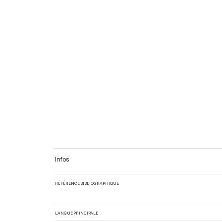
Infos
RÉFÉRENCE BIBLIOGRAPHIQUE
LANGUE PRINCIPALE