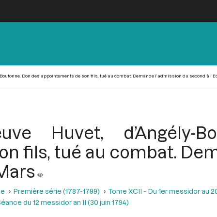
-Boutonne. Don des appointements de son fils, tué au combat. Demande l’admission du second à l’E
euve Huvet, d’Angély-B
n fils, tué au combat. De
 Mars
se
Première série (1787-1799)
Tome XCII - Du 1er messidor au 20 m
éance du 12 messidor an II (30 juin 1794)