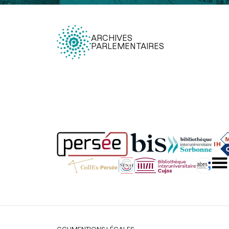
ARCHIVES
PARLEMENTAIRES
Légal
CGU
MENTIONS LÉGALES