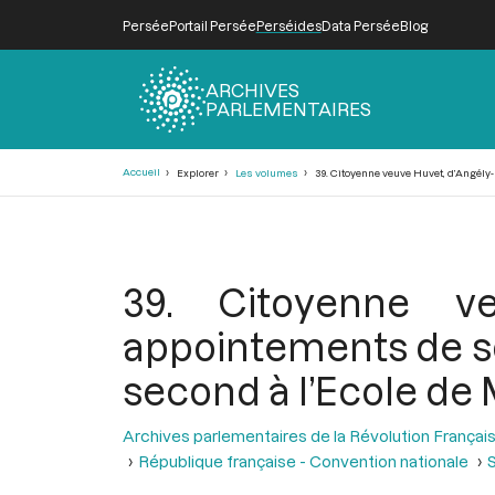
Persée
Portail Persée
Perséides
Data Persée
Blog
ARCHIVES
PARLEMENTAIRES
Fil
Accueil
Explorer
Les volumes
39. Citoyenne veuve Huvet, d’Angély
d'Ariane
39. Citoyenne v
appointements de so
second à l’Ecole de
Archives parlementaires de la Révolution Françai
République française - Convention nationale
S