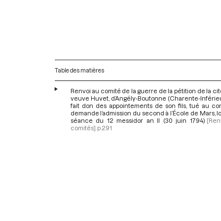
Table des matières
Renvoi au comité de la guerre de la pétition de la c
veuve Huvet, d’Angély-Boutonne (Charente-Inférieu
fait don des appointements de son fils, tué au co
demande l’admission du second à l’École de Mars, lo
séance du 12 messidor an II (30 juin 1794)
[Ren
comités]
p.291