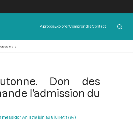
Rechercher
Menu
À propos
Explorer
Comprendre
Contact
de
l'en-
tête
cole de Mars
outonne. Don des
mande l’admission du
essidor An II (19 juin au 8 juillet 1794)