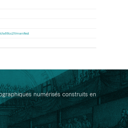
9541a88cc21/manifest
onographiques numérisés construits en