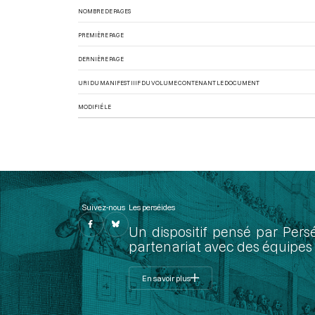
NOMBRE DE PAGES
PREMIÈRE PAGE
DERNIÈRE PAGE
URI DU MANIFEST IIIF DU VOLUME CONTENANT LE DOCUMENT
MODIFIÉ LE
Suivez-nous
Les perséides
Un dispositif pensé par Pers
partenariat avec des équipes 
En savoir plus