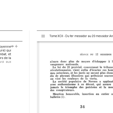
V
Tome XCII - Du 1er messidor au 20 messidor An II 
i
s
itoyenne
u
re) qui
a
mbat, et
rs de la
l
voi aux
i
s
e
u
r
M
i
r
a
d