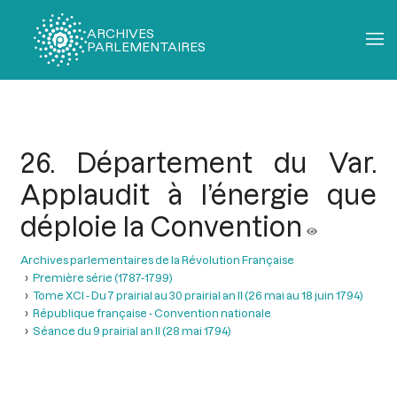
ARCHIVES
PARLEMENTAIRES
Fil
d'Ariane
26. Département du Var.
Applaudit à l’énergie que
déploie la Convention
Archives parlementaires de la Révolution Française
Première série (1787-1799)
Tome XCI - Du 7 prairial au 30 prairial an II (26 mai au 18 juin 1794)
République française - Convention nationale
Séance du 9 prairial an II (28 mai 1794)