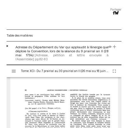
Partager
Table des matières
Adresse du Département du Var qui applaudit à l’énergie que
déploie la Convention, lors de la séance du 9 prairial an II (28
mai 1794)
[Adresse, pétition et lettre envoyée à
l’Assemblée]
pp.82-83
V
Tome XCI - Du 7 prairial au 30 prairial an II (26 mai au 18 juin 1794)
i
s
u
a
l
i
s
e
u
r
M