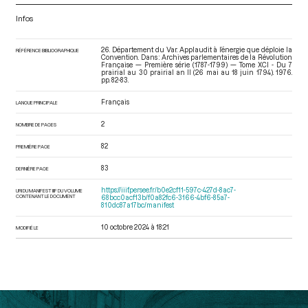
Infos
26. Département du Var. Applaudit à l’énergie que déploie la
RÉFÉRENCE BIBLIOGRAPHIQUE
Convention. Dans : Archives parlementaires de la Révolution
Française — Première série (1787-1799) — Tome XCI - Du 7
prairial au 30 prairial an II (26 mai au 18 juin 1794)
. 1976.
pp. 82-83.
Français
LANGUE PRINCIPALE
2
NOMBRE DE PAGES
82
PREMIÈRE PAGE
83
DERNIÈRE PAGE
https://iiif.persee.fr/b0e2cf11-597c-427d-8ac7-
URI DU MANIFEST IIIF DU VOLUME
CONTENANT LE DOCUMENT
68bcc0acf13b/f0a82fc6-3166-4bf6-85a7-
810dc87a17bc/manifest
10 octobre 2024 à 18:21
MODIFIÉ LE