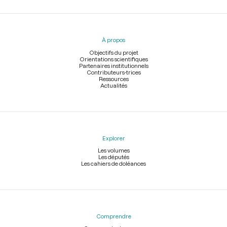
Menu
du
pied
À propos
de
page
Objectifs du projet
Orientations scientifiques
Partenaires institutionnels
Contributeurs-trices
Ressources
Actualités
Explorer
Les volumes
Les députés
Les cahiers de doléances
Comprendre