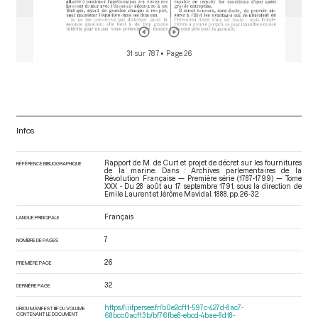
31 sur 787
• Page 26
Infos
Rapport de M. de Curt et projet de décret sur les fournitures
RÉFÉRENCE BIBLIOGRAPHIQUE
de la marine. Dans : Archives parlementaires de la
Révolution Française — Première série (1787-1799) — Tome
XXX - Du 28 août au 17 septembre 1791
, sous la direction de
Emile Laurent et Jérôme Mavidal. 1888. pp. 26-32.
Français
LANGUE PRINCIPALE
7
NOMBRE DE PAGES
26
PREMIÈRE PAGE
32
DERNIÈRE PAGE
https://iiif.persee.fr/b0e2cf11-597c-427d-8ac7-
URI DU MANIFEST IIIF DU VOLUME
CONTENANT LE DOCUMENT
68bcc0acf13b/bf76fbe8-ebcd-4bae-8d18-