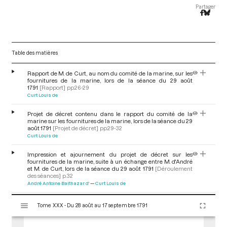
Partager
Table des matières
Rapport de M. de Curt, au nom du comité de la marine, sur les
fournitures de la marine, lors de la séance du 29 août
1791
[Rapport]
pp.26-29
Curt Louis de
Projet de décret contenu dans le rapport du comité de la
marine sur les fournitures de la marine, lors de la séance du 29
août 1791
[Projet de décret]
pp.29-32
Curt Louis de
Impression et ajournement du projet de décret sur les
fournitures de la marine, suite à un échange entre M. d'André
et M. de Curt, lors de la séance du 29 août 1791
[Déroulement
des séances]
p.32
André Antoine Balthazar d'
Curt Louis de
V
Don patriotique déposé par M. Salomon, au nom d'un député
Tome XXX - Du 28 août au 17 septembre 1791
i
anonyme, lors de la séance du 29 août 1791
[Don patriotique et
hommage]
p.32
s
Salomon de la Saugerie Guillaume Anne