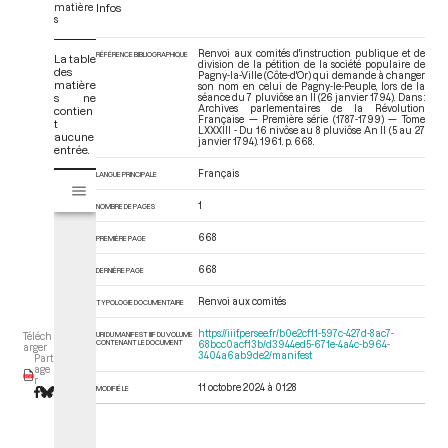
matière
Infos
s
Renvoi aux comités d'instruction publique et de
RÉFÉRENCE BIBLIOGRAPHIQUE
La table
division de la pétition de la société populaire de
des
Pagny-la-Ville (Côte-d'Or) qui demande à changer
matière
son nom en celui de Pagny-le-Peuple, lors de la
s ne
séance du 7 pluviôse an II (26 janvier 1794). Dans :
Archives parlementaires de la Révolution
contien
Française — Première série (1787-1799) — Tome
t
LXXXIII - Du 16 nivôse au 8 pluviôse An II (5 au 27
aucune
janvier 1794)
. 1961. p. 668.
entrée.
Français
V
LANGUE PRINCIPALE
Tome LXXXIII - Du 16 nivôse au 8 pluviôse An II (5 au 27 janvier 1794)
i
1
NOMBRE DE PAGES
s
u
668
PREMIÈRE PAGE
a
l
668
DERNIÈRE PAGE
i
Renvoi aux comités
TYPOLOGIE DOCUMENTAIRE
s
e
https://iiif.persee.fr/b0e2cf11-597c-427d-8ac7-
URI DU MANIFEST IIIF DU VOLUME
Téléch
CONTENANT LE DOCUMENT
68bcc0acf13b/d3944ed5-671e-4a4c-b964-
u
arger
3404a6ab9de2/manifest
Part
r
age
r
M
11 octobre 2024 à 01:28
MODIFIÉ LE
i
r
a