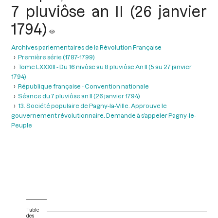
7 pluviôse an II (26 janvier
1794)
Archives parlementaires de la Révolution Française
Première série (1787-1799)
Tome LXXXIII - Du 16 nivôse au 8 pluviôse An II (5 au 27 janvier
1794)
République française - Convention nationale
Séance du 7 pluviôse an II (26 janvier 1794)
13. Société populaire de Pagny-la-Ville. Approuve le
gouvernement révolutionnaire. Demande à s’appeler Pagny-le-
Peuple
Table
des