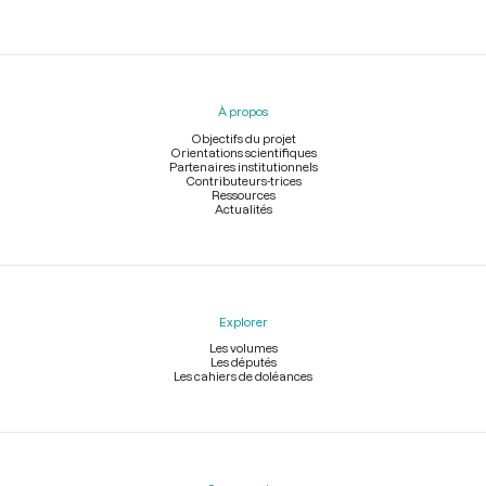
Menu
du
pied
À propos
de
page
Objectifs du projet
Orientations scientifiques
Partenaires institutionnels
Contributeurs-trices
Ressources
Actualités
Explorer
Les volumes
Les députés
Les cahiers de doléances