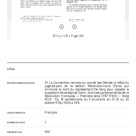
201 sur 476
• Page 199
Infos
31. La Convention renvoie au comité des Décrets la lettre du
RÉFÉRENCE BIBLIOGRAPHIQUE
juge-de-paix de la section Révolutionnaire (Paris) qui
annonce la mort du représentant De Sacy, pour appeler le
suppléant de ce député. Dans : Archives parlementaires de la
Révolution Française — Première série (1787-1799) — Tome
XCIX - Du 18 vendémiaire au 2 brumaire an III (9 au 23
octobre 1794)
. 1995. p. 199.
Français
LANGUE PRINCIPALE
1
NOMBRE DE PAGES
199
PREMIÈRE PAGE