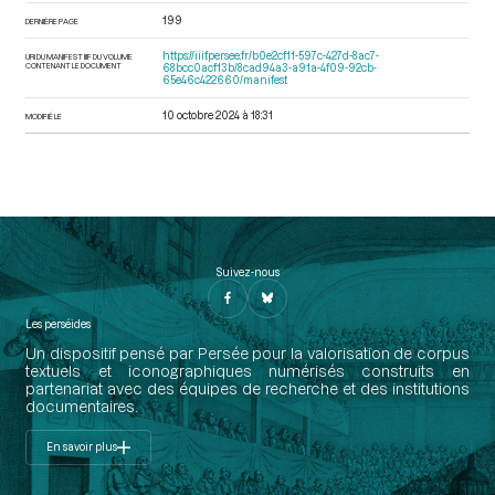
199
DERNIÈRE PAGE
https://iiif.persee.fr/b0e2cf11-597c-427d-8ac7-
URI DU MANIFEST IIIF DU VOLUME
CONTENANT LE DOCUMENT
68bcc0acf13b/8cad94a3-a91a-4f09-92cb-
65e46c422660/manifest
10 octobre 2024 à 18:31
MODIFIÉ LE
Suivez-nous
Les perséides
Un dispositif pensé par Persée pour la valorisation de corpus
textuels et iconographiques numérisés construits en
partenariat avec des équipes de recherche et des institutions
documentaires.
En savoir plus