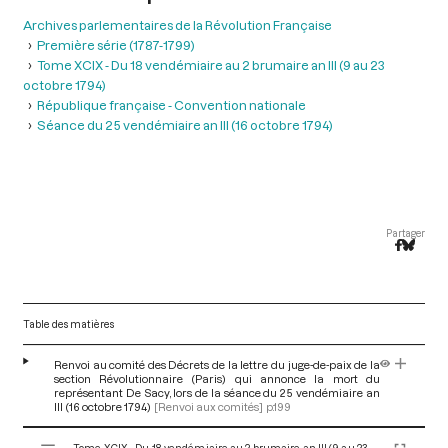
Archives parlementaires de la Révolution Française
Première série (1787-1799)
Tome XCIX - Du 18 vendémiaire au 2 brumaire an III (9 au 23
octobre 1794)
République française - Convention nationale
Séance du 25 vendémiaire an III (16 octobre 1794)
Partager
Table des matières
Renvoi au comité des Décrets de la lettre du juge-de-paix de la
section Révolutionnaire (Paris) qui annonce la mort du
représentant De Sacy, lors de la séance du 25 vendémiaire an
III (16 octobre 1794)
[Renvoi aux comités]
p.199
V