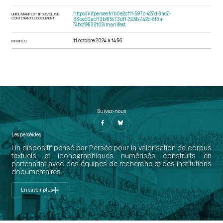
https://iiif.persee.fr/b0e2cf11-597c-427d-8ac7-
URI DU MANIFEST IIIF DU VOLUME
CONTENANT LE DOCUMENT
68bcc0acf13b/85473df1-325b-442d-8f3a-
74bcf9832102/manifest
11 octobre 2024 à 14:56
MODIFIÉ LE
Suivez-nous
Les perséides
Un dispositif pensé par Persée pour la valorisation de corpus
textuels et iconographiques numérisés construits en
partenariat avec des équipes de recherche et des institutions
documentaires.
En savoir plus