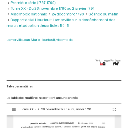
Première série (1787-1799)
Tome XXI - Du 26 novembre 1790 au 2 janvier 1791
Assemblée nationale
24 décembre 1790
Séance du matin
Rapport de M. Heurtault-Lamerville sur le dessèchement des
marais et adoption des articles 5 à 15
Lamerville Jean-Marie Heurtault, vicomte de
Télécharger
Partager
Table des matières
La table des matières ne contient aucune entrée.
V
Tome XXI - Du 26 novembre 1790 au 2 janvier 1791
i
s
u
a