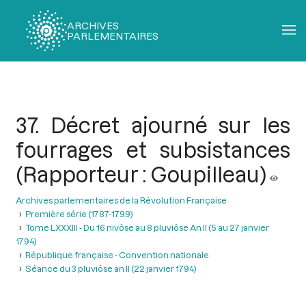
ARCHIVES
PARLEMENTAIRES
Fil
d'Ariane
37. Décret ajourné sur les
fourrages et subsistances
(Rapporteur : Goupilleau)
Archives parlementaires de la Révolution Française
Première série (1787-1799)
Tome LXXXIII - Du 16 nivôse au 8 pluviôse An II (5 au 27 janvier
1794)
République française - Convention nationale
Séance du 3 pluviôse an II (22 janvier 1794)