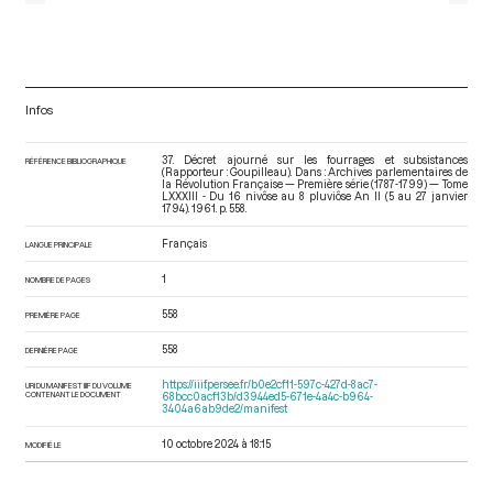
Infos
37. Décret ajourné sur les fourrages et subsistances
RÉFÉRENCE BIBLIOGRAPHIQUE
(Rapporteur : Goupilleau). Dans : Archives parlementaires de
la Révolution Française — Première série (1787-1799) — Tome
LXXXIII - Du 16 nivôse au 8 pluviôse An II (5 au 27 janvier
1794)
. 1961. p. 558.
Français
LANGUE PRINCIPALE
1
NOMBRE DE PAGES
558
PREMIÈRE PAGE
558
DERNIÈRE PAGE
https://iiif.persee.fr/b0e2cf11-597c-427d-8ac7-
URI DU MANIFEST IIIF DU VOLUME
CONTENANT LE DOCUMENT
68bcc0acf13b/d3944ed5-671e-4a4c-b964-
3404a6ab9de2/manifest
10 octobre 2024 à 18:15
MODIFIÉ LE