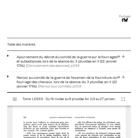
Partager
Table des matières
Ajournement du décret du comité de la guerre sur le fourrages
et subsistances, lors de la séance du 3 pluviôse an II (22 janvier
1794)
[Déroulement des séances]
p.558
Renvoi au comité de la guerre de l'examen de la fourniture du
fourrage des chevaux, lors de la séance du 3 pluviôse an II (22
janvier 1794)
[Renvoi aux comités]
p.558
V
Tome LXXXIII - Du 16 nivôse au 8 pluviôse An II (5 au 27 janvier 1794)
i
s
u
a
l
i
s