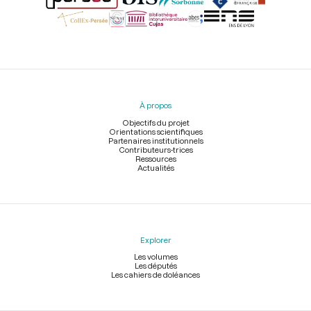
Menu
du
pied
À propos
de
page
Objectifs du projet
Orientations scientifiques
Partenaires institutionnels
Contributeurs-trices
Ressources
Actualités
Explorer
Les volumes
Les députés
Les cahiers de doléances