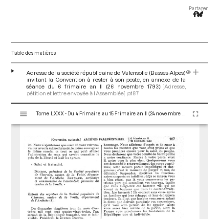
Partager
Table des matières
Adresse de la société républicaine de Valensolle (Basses-Alpes)
invitant la Convention à rester à son poste, en annexe de la
séance du 6 frimaire an II (26 novembre 1793)
[Adresse,
pétition et lettre envoyée à l’Assemblée]
p.187
V
Tome LXXX - Du 4 Frimaire au 15 Frimaire an II (24 novembre au 5 Décembre 1793)
i
s
u
a
l
i
s
e
u
r
M