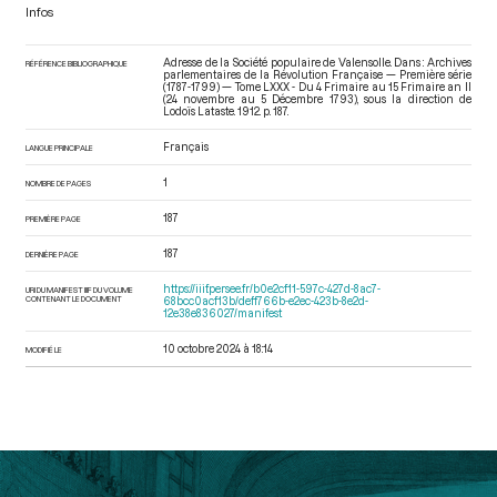
Infos
Adresse de la Société populaire de Valensolle. Dans : Archives
RÉFÉRENCE BIBLIOGRAPHIQUE
parlementaires de la Révolution Française — Première série
(1787-1799) — Tome LXXX - Du 4 Frimaire au 15 Frimaire an II
(24 novembre au 5 Décembre 1793)
, sous la direction de
Lodoïs Lataste. 1912. p. 187.
Français
LANGUE PRINCIPALE
1
NOMBRE DE PAGES
187
PREMIÈRE PAGE
187
DERNIÈRE PAGE
https://iiif.persee.fr/b0e2cf11-597c-427d-8ac7-
URI DU MANIFEST IIIF DU VOLUME
CONTENANT LE DOCUMENT
68bcc0acf13b/deff766b-e2ec-423b-8e2d-
12e38e836027/manifest
10 octobre 2024 à 18:14
MODIFIÉ LE