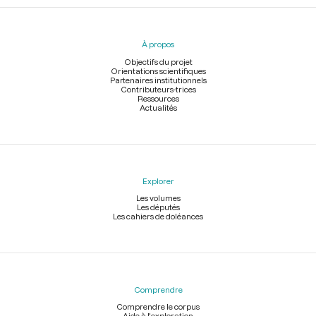
Menu
du
pied
À propos
de
page
Objectifs du projet
Orientations scientifiques
Partenaires institutionnels
Contributeurs-trices
Ressources
Actualités
Explorer
Les volumes
Les députés
Les cahiers de doléances
Comprendre
Comprendre le corpus
Aide à l'exploration