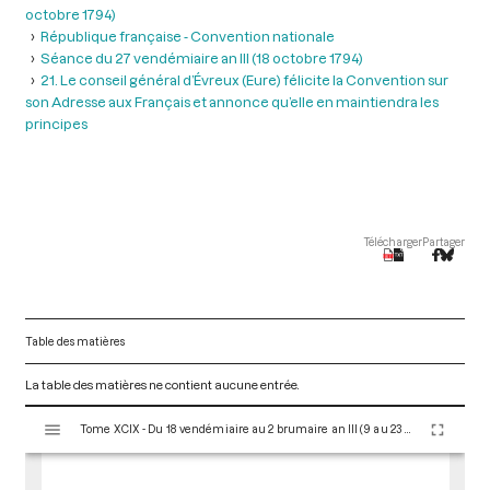
octobre 1794)
République française - Convention nationale
Séance du 27 vendémiaire an III (18 octobre 1794)
21. Le conseil général d’Évreux (Eure) félicite la Convention sur
son Adresse aux Français et annonce qu’elle en maintiendra les
principes
Télécharger
Partager
Table des matières
La table des matières ne contient aucune entrée.
V
Tome XCIX - Du 18 vendémiaire au 2 brumaire an III (9 au 23 octobre 1794)
i
s
u