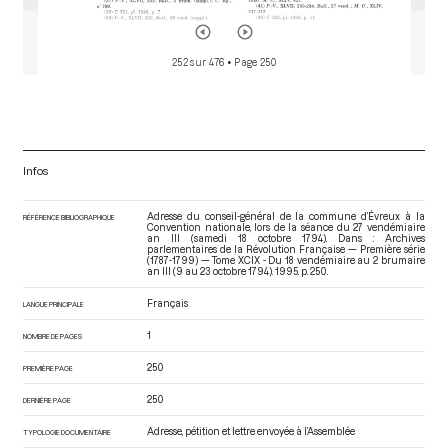
252 sur 476
• Page 250
Infos
Adresse du conseil-général de la commune d’Évreux à la
RÉFÉRENCE BIBLIOGRAPHIQUE
Convention nationale, lors de la séance du 27 vendémiaire
an III (samedi 18 octobre 1794). Dans : Archives
parlementaires de la Révolution Française — Première série
(1787-1799) — Tome XCIX - Du 18 vendémiaire au 2 brumaire
an III (9 au 23 octobre 1794)
. 1995. p. 250.
Français
LANGUE PRINCIPALE
1
NOMBRE DE PAGES
250
PREMIÈRE PAGE
250
DERNIÈRE PAGE
Adresse, pétition et lettre envoyée à l’Assemblée
TYPOLOGIE DOCUMENTAIRE