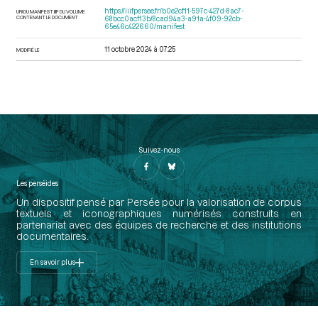
https://iiif.persee.fr/b0e2cf11-597c-427d-8ac7-
URI DU MANIFEST IIIF DU VOLUME
CONTENANT LE DOCUMENT
68bcc0acf13b/8cad94a3-a91a-4f09-92cb-
65e46c422660/manifest
11 octobre 2024 à 07:25
MODIFIÉ LE
Suivez-nous
Les perséides
Un dispositif pensé par Persée pour la valorisation de corpus
textuels et iconographiques numérisés construits en
partenariat avec des équipes de recherche et des institutions
documentaires.
En savoir plus