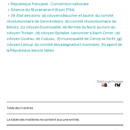
République française - Convention nationale
Séance du 18 prairial an II (6 juin 1794)
39. Etat des dons : (a) citoyens Baucher et Jaulne, du comité
révolutionnaire de Gennevilliers ; (b) comité révolutionnaire de
Belvez ; (c) citoyen Duchoiselle, de l’Armée du Nord, au nom du
citoyen Trotain ; (d) citoyen Spitalier, canonnier à Saint-Omer ; (e)
citoyen Godrau, de Cubzac ; (f) municipalité de Cérizy-la-forêt ; (g)
citoyen Leloup, du comité des assignats et monnaies ; (h) agent de
la République dans le Valais
Télécharger
Partager
Table des matières
La table des matières ne contient aucune entrée.
V