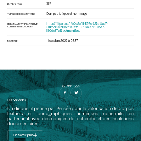
387
DERNIÈRE PAGE
Don patriotique et hommage
TYPOLOGIE DOCUMENTAIRE
https://iiif.persee.fr/b0e2cf11-597c-427d-8ac7-
URI DU MANIFEST IIIF DU VOLUME
CONTENANT LE DOCUMENT
68bcc0acf13b/f0a82fc6-3166-4bf6-85a7-
810dc87a17bc/manifest
11 octobre 2024 à 05:37
MODIFIÉ LE
Suivez-nous
Les perséides
Un dispositif pensé par Persée pour la valorisation de corpus
textuels et iconographiques numérisés construits en
partenariat avec des équipes de recherche et des institutions
documentaires.
En savoir plus