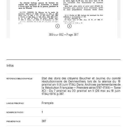
389 sur 852
• Page 387
Infos
Etat des dons des citoyens Baucher et Jaulne, du comité
RÉFÉRENCE BIBLIOGRAPHIQUE
révolutionnaire de Gennevilliers, lors de la séance du 18
prairial an II (6 juin 1794). Dans : Archives parlementaires de
la Révolution Française — Première série (1787-1799) — Tome
XCI - Du 7 prairial au 30 prairial an II (26 mai au 18 juin
1794)
. 1976. p. 387.
Français
LANGUE PRINCIPALE
1
NOMBRE DE PAGES
387
PREMIÈRE PAGE