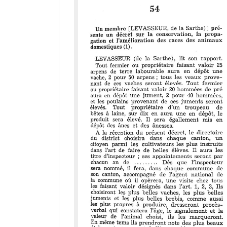
a
d
o
r