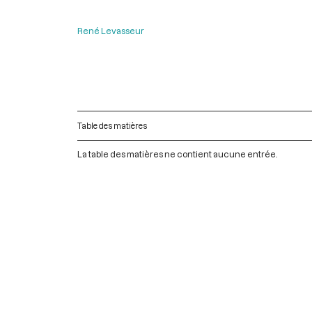
René Levasseur
Table des matières
La table des matières ne contient aucune entrée.