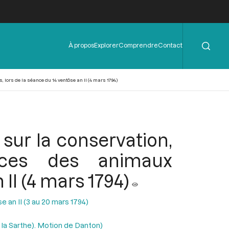
Rechercher
Menu
À propos
Explorer
Comprendre
Contact
de
l'en-
tête
lors de la séance du 14 ventôse an II (4 mars 1794)
 sur la conservation,
races des animaux
II (4 mars 1794)
 an II (3 au 20 mars 1794)
 la Sarthe). Motion de Danton)