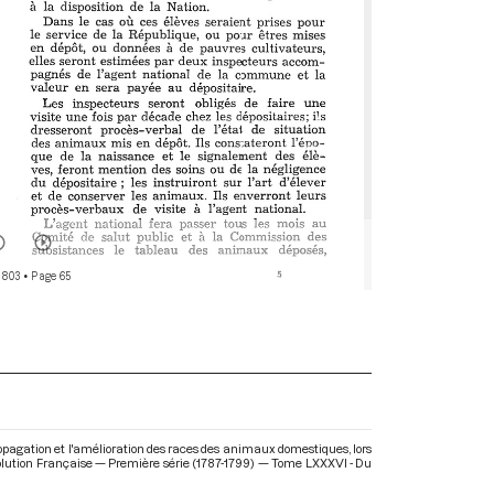
 803
• Page 65
ropagation et l'amélioration des races des animaux domestiques, lors
volution Française — Première série (1787-1799) — Tome LXXXVI - Du