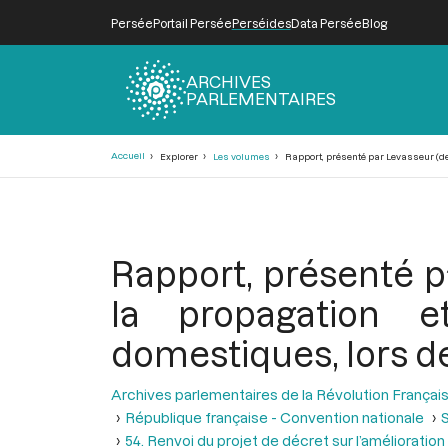
Persée
Portail Persée
Perséides
Data Persée
Blog
ARCHIVES
PARLEMENTAIRES
Fil
Accueil
Explorer
Les volumes
Rapport, présenté par Levasseur (de 
d'Ariane
Rapport, présenté pa
la propagation e
domestiques, lors de
Archives parlementaires de la Révolution Françai
République française - Convention nationale
S
54. Renvoi du projet de décret sur l’améliorati