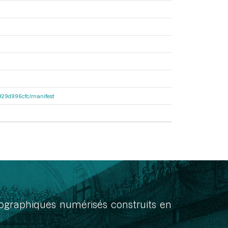
a1929d996cfc/manifest
onographiques numérisés construits en