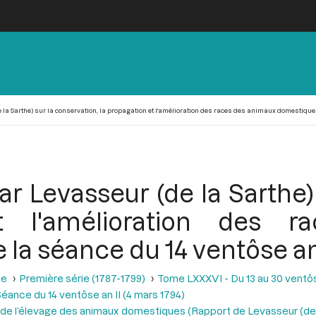
la Sarthe) sur la conservation, la propagation et l'amélioration des races des animaux domestiques, 
r Levasseur (de la Sarthe)
t l'amélioration des 
 la séance du 14 ventôse an 
se
Première série (1787-1799)
Tome LXXXVI - Du 13 au 30 ventôse
éance du 14 ventôse an II (4 mars 1794)
on de l’élevage des animaux domestiques (Rapport de Levasseur (de