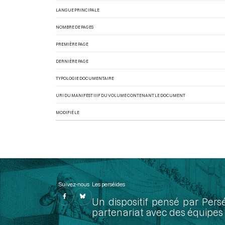
LANGUE PRINCIPALE
NOMBRE DE PAGES
PREMIÈRE PAGE
DERNIÈRE PAGE
TYPOLOGIE DOCUMENTAIRE
URI DU MANIFEST IIIF DU VOLUME CONTENANT LE DOCUMENT
MODIFIÉ LE
Suivez-nous
Les perséides
Un dispositif pensé par Pers
partenariat avec des équipes 