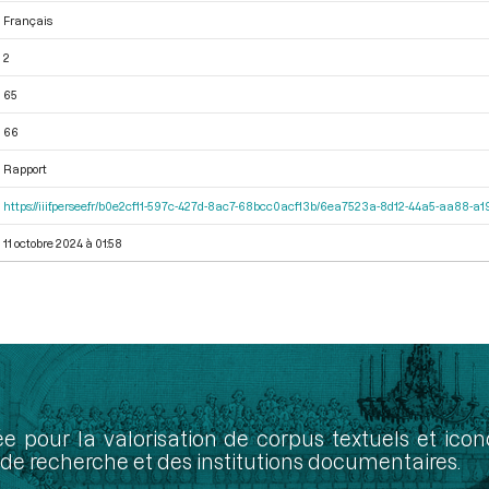
Français
2
65
66
Rapport
https://iiif.persee.fr/b0e2cf11-597c-427d-8ac7-68bcc0acf13b/6ea7523a-8d12-44a5-aa88-
11 octobre 2024 à 01:58
ée pour la valorisation de corpus textuels et ic
de recherche et des institutions documentaires.