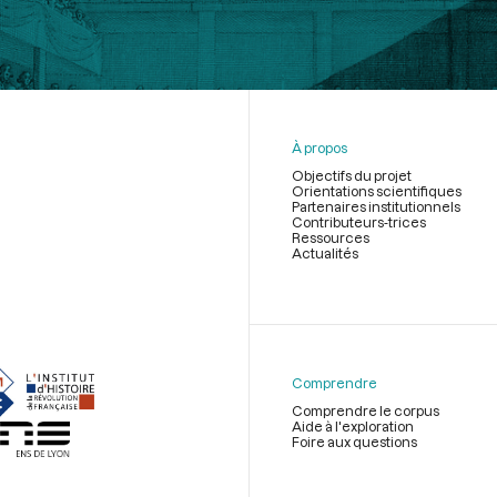
À propos
Objectifs du projet
Orientations scientifiques
Partenaires institutionnels
Contributeurs-trices
Ressources
Actualités
Menu
du
pied
de
Comprendre
page
Comprendre le corpus
Aide à l'exploration
Foire aux questions