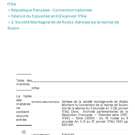
1794)
République française - Convention nationale
Séance du 5 pluviôse an II (24 janvier 1794)
2. Société Montagnarde de Rodez. Adresse sur la reprise de
Toulon
Table des
matières
Infos
La table
des
Adresse de la société montagnarde de Rodez
RÉFÉRENCE BIBLIOGRAPHIQUE
matières
félicitant la Convention de la reprise de Toulon,
ne
lors de la séance du 5 pluviôse an II (24 janvier
contient
1794). Dans : Archives parlementaires de la
Révolution Française — Première série (1787-
aucune
1799) — Tome LXXXIII - Du 16 nivôse au 8
entrée.
pluviôse An II (5 au 27 janvier 1794)
. 1961. pp.
590-591.
V
Tome LXXXIII - Du 16 nivôse au 8 pluviôse An II (5 au 27 janvier 1794)
i
Français
LANGUE PRINCIPALE