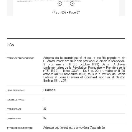
44 sur 804
• Page 37
Infos
Adresse de la municipalité et de la société populaire de
RÉFÉRENCE BIBLIOGRAPHIQUE
Guérard informant d'un don patriotique, lors de la séance du
9 brumaire an II (30 octobre 1793). Dans : Archives
parlementaires de la Révolution Française — Première série
(1787-1799) — Tome LXXVIII - Du 8 au 20 brumaire an II (29
octobre au 10 novembre 1793)
, sous la direction de Lodoïs
Lataste et Louis Claveau et Constant Pionnier et Gaston
Barbier. 1911. p. 37.
Français
LANGUE PRINCIPALE
1
NOMBRE DE PAGES
37
PREMIÈRE PAGE
37
DERNIÈRE PAGE
Adresse, pétition et lettre envoyée à l’Assemblée
TYPOLOGIE DOCUMENTAIRE