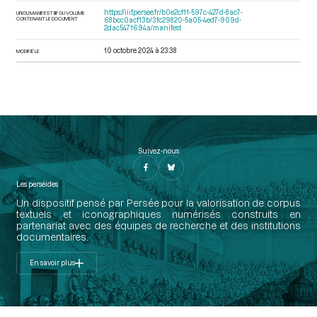
https://iiif.persee.fr/b0e2cf11-597c-427d-8ac7-
URI DU MANIFEST IIIF DU VOLUME
CONTENANT LE DOCUMENT
68bcc0acf13b/3fc29820-5a05-4ed7-909d-
2dac5471694a/manifest
10 octobre 2024 à 23:38
MODIFIÉ LE
Suivez-nous
Les perséides
Un dispositif pensé par Persée pour la valorisation de corpus
textuels et iconographiques numérisés construits en
partenariat avec des équipes de recherche et des institutions
documentaires.
En savoir plus