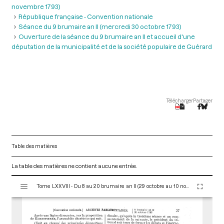
novembre 1793)
République française - Convention nationale
Séance du 9 brumaire an II (mercredi 30 octobre 1793)
Ouverture de la séance du 9 brumaire an II et accueil d'une
députation de la municipalité et de la société populaire de Guérard
Télécharger
Partager
Table des matières
La table des matières ne contient aucune entrée.
V
Tome LXXVIII - Du 8 au 20 brumaire an II (29 octobre au 10 novembre 1793)
i
s
u
a