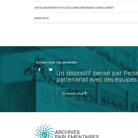
URI DU MANIFEST IIIF DU VOLUME CONTENANT LE DOCUMENT
MODIFIÉ LE
Suivez-nous
Les perséides
Un dispositif pensé par Pers
partenariat avec des équipes 
En savoir plus
ARCHIVES
PARLEMENTAIRES