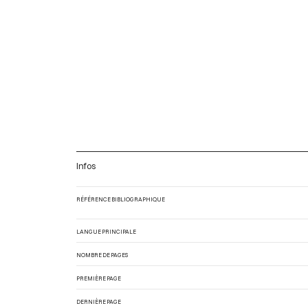
Infos
RÉFÉRENCE BIBLIOGRAPHIQUE
LANGUE PRINCIPALE
NOMBRE DE PAGES
PREMIÈRE PAGE
DERNIÈRE PAGE