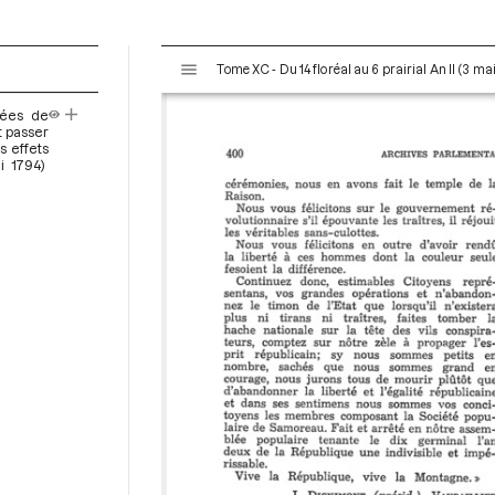
V
Tome XC - Du 14 floréal au 6 prairial An II (3 ma
i
s
mées de
u
t passer
a
s effets
i 1794)
l
i
s
e
u
r
M
i
r
a
d
o
r