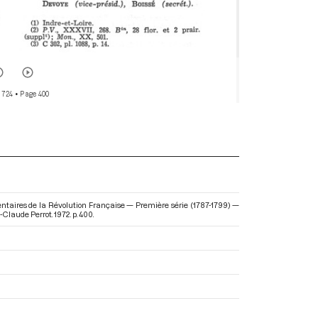
 724
• Page 400
entaires de la Révolution Française — Première série (1787-1799) —
-Claude Perrot. 1972. p. 400.