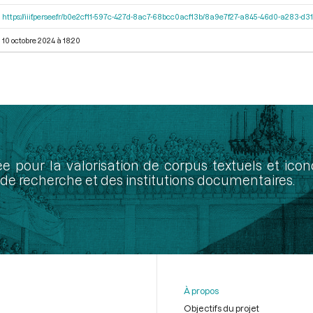
https://iiif.persee.fr/b0e2cf11-597c-427d-8ac7-68bcc0acf13b/8a9e7f27-a845-46d0-a283-d
10 octobre 2024 à 18:20
ée pour la valorisation de corpus textuels et ic
de recherche et des institutions documentaires.
À propos
Objectifs du projet