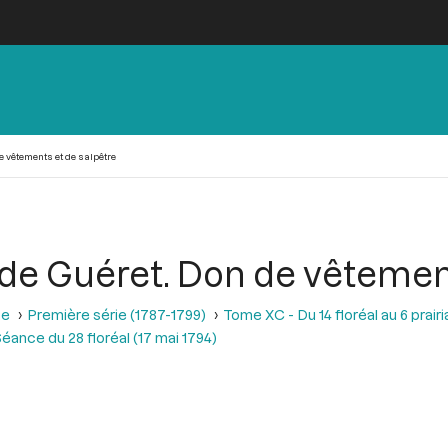
e vêtements et de salpêtre
 de Guéret. Don de vêtemen
se
Première série (1787-1799)
Tome XC - Du 14 floréal au 6 prairia
éance du 28 floréal (17 mai 1794)