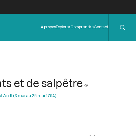
Rechercher
Menu
À propos
Explorer
Comprendre
Contact
de
l'en-
tête
ts et de salpêtre
l An II (3 mai au 25 mai 1794)