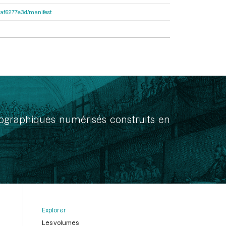
31af6277e3d/manifest
onographiques numérisés construits en
Explorer
Les volumes