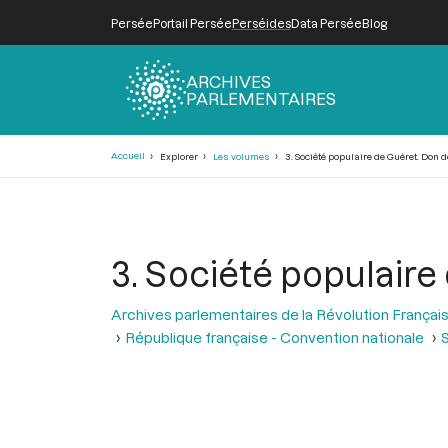
Persée
Portail Persée
Perséides
Data Persée
Blog
ARCHIVES
PARLEMENTAIRES
Fil
Accueil
Explorer
Les volumes
3. Société populaire de Guéret. Don d
d'Ariane
3. Société populaire
Archives parlementaires de la Révolution Françai
République française - Convention nationale
S