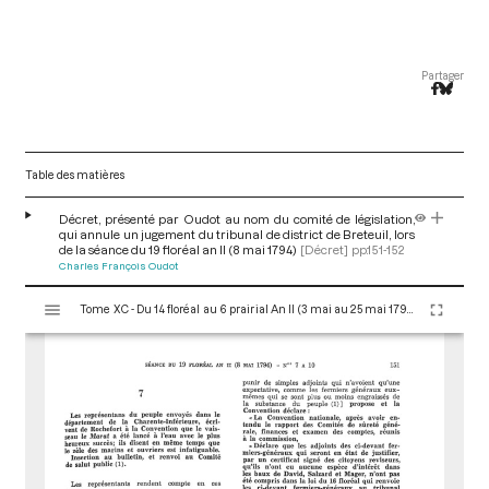
Partager
Table des matières
Décret, présenté par Oudot au nom du comité de législation,
qui annule un jugement du tribunal de district de Breteuil, lors
de la séance du 19 floréal an II (8 mai 1794)
[Décret]
pp.151-152
Charles François Oudot
V
Tome XC - Du 14 floréal au 6 prairial An II (3 mai au 25 mai 1794)
i
s
u
a
l
i
s
e
u