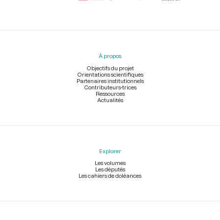
Menu
du
pied
À propos
de
page
Objectifs du projet
Orientations scientifiques
Partenaires institutionnels
Contributeurs-trices
Ressources
Actualités
Explorer
Les volumes
Les députés
Les cahiers de doléances