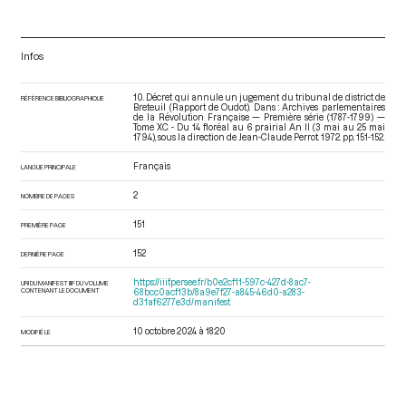
Infos
10. Décret qui annule un jugement du tribunal de district de
RÉFÉRENCE BIBLIOGRAPHIQUE
Breteuil (Rapport de Oudot). Dans : Archives parlementaires
de la Révolution Française — Première série (1787-1799) —
Tome XC - Du 14 floréal au 6 prairial An II (3 mai au 25 mai
1794)
, sous la direction de Jean-Claude Perrot. 1972. pp. 151-152.
Français
LANGUE PRINCIPALE
2
NOMBRE DE PAGES
151
PREMIÈRE PAGE
152
DERNIÈRE PAGE
https://iiif.persee.fr/b0e2cf11-597c-427d-8ac7-
URI DU MANIFEST IIIF DU VOLUME
CONTENANT LE DOCUMENT
68bcc0acf13b/8a9e7f27-a845-46d0-a283-
d31af6277e3d/manifest
10 octobre 2024 à 18:20
MODIFIÉ LE