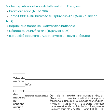
Archives parlementaires de la Révolution Française
Première série (1787-1799)
Tome LXXXIII - Du 16 nivôse au 8 pluviôse An II (5 au 27 janvier
1794)
République française - Convention nationale
Séance du 26 nivôse an II (15 janvier 1794)
9. Société populaire d’Aubin. Envoi d’un cavalier équipé
Table des
matières
Infos
La table
des
Don de la société montagnarde d'Aubin
RÉFÉRENCE BIBLIOGRAPHIQUE
matières
(Aveyron) d'un cavalier monté et équipé pour le
ne
service de la République, lors de la séance du 26
contient
nivôse an II (15 janvier 1794). Dans : Archives
parlementaires de la Révolution Française —
aucune
Première série (1787-1799) — Tome LXXXIII - Du