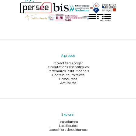
Menu
du
pied
À propos
de
page
Objectifs du projet
Orientations scientifiques
Partenaires institutionnels
Contributeurs-trices
Ressources
Actualités
Explorer
Les volumes
Les députés
Les cahiers de doléances