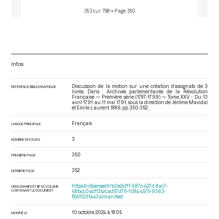
353 sur 798
• Page 350
Infos
Discussion de la motion sur une création d’assignats de 3
RÉFÉRENCE BIBLIOGRAPHIQUE
livres. Dans : Archives parlementaires de la Révolution
Française — Première série (1787-1799) — Tome XXV - Du 13
avril 1791 au 11 mai 1791
, sous la direction de Jérôme Mavidal
et Emile Laurent. 1886. pp. 350-352.
Français
LANGUE PRINCIPALE
3
NOMBRE DE PAGES
350
PREMIÈRE PAGE
352
DERNIÈRE PAGE
https://iiif.persee.fr/b0e2cf11-597c-427d-8ac7-
URI DU MANIFEST IIIF DU VOLUME
CONTENANT LE DOCUMENT
68bcc0acf13b/cad57d79-1084-4575-9363-
f56f02114a3a/manifest
10 octobre 2024 à 18:05
MODIFIÉ LE