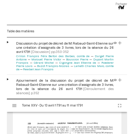
Partager
Table des matières
Discussion du projet de décret de M. Rabaud-Saint-Etienne sur
une création d’assignats de 3 livres, lors de la séance du 26
avril 1791
[Discussion]
pp.350-352
Crillon François Félix Berton des Balbes, comte de
Durget Pierre
Antoine
Malouet Pierre Victor
Boussion Pierre
Dupont Martin
François
Gérard Michel
Cigongne Jean Etienne de
Roederer
Pierre Louis
Buzot François-Nicolas
Lameth Charles Malo, comte
de
Rewbell Jean François
Ajournement de la discussion du projet de décret de M.
Rabaud-Saint-Etienne sur une création d’assignats de 3 livres,
lors de la séance du 26 avril 1791
[Déroulement des
séances]
p.352
V
Tome XXV - Du 13 avril 1791 au 11 mai 1791
i
s
u
a
l