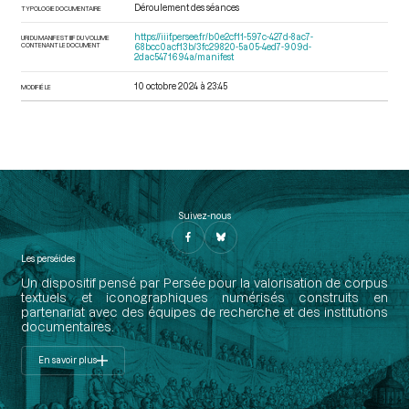
Déroulement des séances
TYPOLOGIE DOCUMENTAIRE
https://iiif.persee.fr/b0e2cf11-597c-427d-8ac7-
URI DU MANIFEST IIIF DU VOLUME
CONTENANT LE DOCUMENT
68bcc0acf13b/3fc29820-5a05-4ed7-909d-
2dac5471694a/manifest
10 octobre 2024 à 23:45
MODIFIÉ LE
Suivez-nous
Les perséides
Un dispositif pensé par Persée pour la valorisation de corpus
textuels et iconographiques numérisés construits en
partenariat avec des équipes de recherche et des institutions
documentaires.
En savoir plus