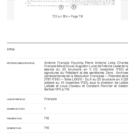
723 sur 804
• Page 716
Infos
Antoine François Fourcroy, Pierre Antoine Laloy, Charles
RÉFÉRENCE BIBLIOGRAPHIQUE
François Marie Duval, Augustin Lucie de Frécine. Levée de la
séance du 20 brumaire an II (10 novembre 1793) et
signatures du Président et des secrétaires. Dans : Archives
parlementaires de la Révolution Française — Première série
(1787-1799) — Tome LXXVIII - Du 8 au 20 brumaire an II (29
octobre au 10 novembre 1793)
, sous la direction de Lodoïs
Lataste et Louis Claveau et Constant Pionnier et Gaston
Barbier. 1911. p. 716.
Français
LANGUE PRINCIPALE
1
NOMBRE DE PAGES
716
PREMIÈRE PAGE
716
DERNIÈRE PAGE