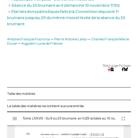
Séance du 20 brumaire an II (dimanche 10 novembre 1793)
Etat des dons patriotiques faits à la Convention depuis le 11
brumaire jusqu’au 20 du même mois et levée de la séance du 20
brumaire
Antoine François Fourcroy
Pierre Antoine Laloy
Charles François Marie
Duval
Augustin Lucie de Frécine
Télécharger
Partager
Table des matières
La table des matières ne contient aucune entrée.
V
Tome LXXVIII - Du 8 au 20 brumaire an II (29 octobre au 10 novembre 1793)
i
s
u